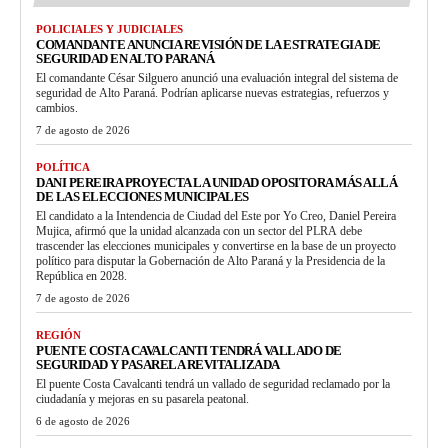
POLICIALES Y JUDICIALES
COMANDANTE ANUNCIA REVISIÓN DE LA ESTRATEGIA DE
SEGURIDAD EN ALTO PARANÁ
El comandante César Silguero anunció una evaluación integral del sistema de
seguridad de Alto Paraná. Podrían aplicarse nuevas estrategias, refuerzos y
cambios.
7 de agosto de 2026
POLÍTICA
DANI PEREIRA PROYECTA LA UNIDAD OPOSITORA MÁS ALLÁ
DE LAS ELECCIONES MUNICIPALES
El candidato a la Intendencia de Ciudad del Este por Yo Creo, Daniel Pereira
Mujica, afirmó que la unidad alcanzada con un sector del PLRA debe
trascender las elecciones municipales y convertirse en la base de un proyecto
político para disputar la Gobernación de Alto Paraná y la Presidencia de la
República en 2028.
7 de agosto de 2026
REGIÓN
PUENTE COSTA CAVALCANTI TENDRÁ VALLADO DE
SEGURIDAD Y PASARELA REVITALIZADA
El puente Costa Cavalcanti tendrá un vallado de seguridad reclamado por la
ciudadanía y mejoras en su pasarela peatonal.
6 de agosto de 2026