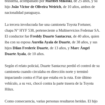
brasileña, acompañado por
Maribel Mikoski
, de 25 años, y su
hijo
João Victor de Oliveira Weirich
, de 10 años, ambos de
nacionalidad paraguaya.
La tercera involucrada fue una camioneta Toyota Fortuner,
chapa N° HYF 538, perteneciente a Multiservicios Fedemar SA.
El conductor fue
Freddy Duarte Santacruz
, de 40 años, quien
iba con su esposa
Aurelia Ayala de Duarte
, de 38 años, y sus
hijos
Dilan Frederic Duarte
, de 13 años, y
Marc Ángel
Duarte Ayala
, de 10 años.
Según el relato policial, Duarte Santacruz perdió el control de su
camioneta cuando circulaba en dirección norte y terminó
impactando contra el Fiat que estaba en la ruta. Este último
vehículo, a su vez, chocó contra la parte trasera de la Toyota
Hilux.
Como consecuencia, varias personas resultaron heridas. El hijo