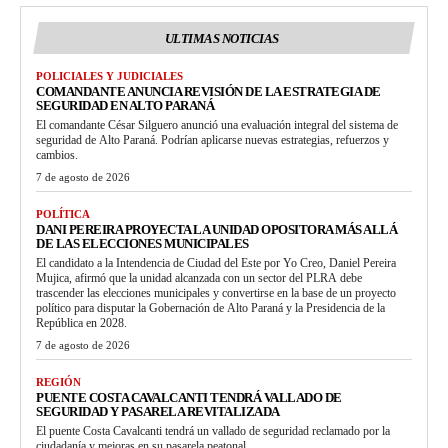
ULTIMAS NOTICIAS
POLICIALES Y JUDICIALES
COMANDANTE ANUNCIA REVISIÓN DE LA ESTRATEGIA DE
SEGURIDAD EN ALTO PARANÁ
El comandante César Silguero anunció una evaluación integral del sistema de
seguridad de Alto Paraná. Podrían aplicarse nuevas estrategias, refuerzos y
cambios.
7 de agosto de 2026
POLÍTICA
DANI PEREIRA PROYECTA LA UNIDAD OPOSITORA MÁS ALLÁ
DE LAS ELECCIONES MUNICIPALES
El candidato a la Intendencia de Ciudad del Este por Yo Creo, Daniel Pereira
Mujica, afirmó que la unidad alcanzada con un sector del PLRA debe
trascender las elecciones municipales y convertirse en la base de un proyecto
político para disputar la Gobernación de Alto Paraná y la Presidencia de la
República en 2028.
7 de agosto de 2026
REGIÓN
PUENTE COSTA CAVALCANTI TENDRÁ VALLADO DE
SEGURIDAD Y PASARELA REVITALIZADA
El puente Costa Cavalcanti tendrá un vallado de seguridad reclamado por la
ciudadanía y mejoras en su pasarela peatonal.