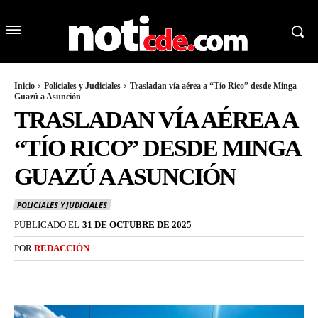
Inicio
Policiales y Judiciales
Trasladan vía aérea a “Tío Rico” desde Minga
Guazú a Asunción
TRASLADAN VÍA AÉREA A
“TÍO RICO” DESDE MINGA
GUAZÚ A ASUNCIÓN
POLICIALES Y JUDICIALES
PUBLICADO EL
31 DE OCTUBRE DE 2025
POR
REDACCIÓN