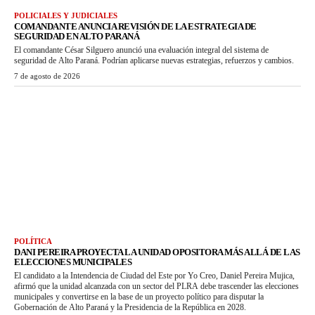
POLICIALES Y JUDICIALES
COMANDANTE ANUNCIA REVISIÓN DE LA ESTRATEGIA DE
SEGURIDAD EN ALTO PARANÁ
El comandante César Silguero anunció una evaluación integral del sistema de
seguridad de Alto Paraná. Podrían aplicarse nuevas estrategias, refuerzos y cambios.
7 de agosto de 2026
POLÍTICA
DANI PEREIRA PROYECTA LA UNIDAD OPOSITORA MÁS ALLÁ DE LAS
ELECCIONES MUNICIPALES
El candidato a la Intendencia de Ciudad del Este por Yo Creo, Daniel Pereira Mujica,
afirmó que la unidad alcanzada con un sector del PLRA debe trascender las elecciones
municipales y convertirse en la base de un proyecto político para disputar la
Gobernación de Alto Paraná y la Presidencia de la República en 2028.