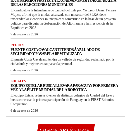
DANI PEREIRA PROYECTA LA UNIDAD OPOSITORA MÁS ALLÁ
DE LAS ELECCIONES MUNICIPALES
El candidato a la Intendencia de Ciudad del Este por Yo Creo, Daniel Pereira
Mujica, afirmó que la unidad alcanzada con un sector del PLRA debe
trascender las elecciones municipales y convertirse en la base de un proyecto
político para disputar la Gobernación de Alto Paraná y la Presidencia de la
República en 2028.
7 de agosto de 2026
REGIÓN
PUENTE COSTA CAVALCANTI TENDRÁ VALLADO DE
SEGURIDAD Y PASARELA REVITALIZADA
El puente Costa Cavalcanti tendrá un vallado de seguridad reclamado por la
ciudadanía y mejoras en su pasarela peatonal.
6 de agosto de 2026
LOCALES
EQUIPO ESTELAR BUSCA LLEVAR A PARAGUAY POR PRIMERA
VEZ A LA ÉLITE MUNDIAL DE LA ROBÓTICA
El equipo Estelar reúne a jóvenes de distintos colegios de Ciudad del Este y
busca concretar la primera participación de Paraguay en la FIRST Robotics
Competition.
6 de agosto de 2026
OTROS ARTÍCULOS