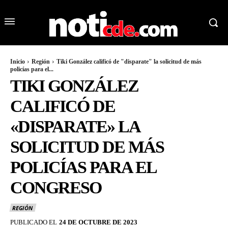
Inicio
Región
Tiki González calificó de "disparate" la solicitud de más
policías para el...
TIKI GONZÁLEZ
CALIFICÓ DE
«DISPARATE» LA
SOLICITUD DE MÁS
POLICÍAS PARA EL
CONGRESO
REGIÓN
PUBLICADO EL
24 DE OCTUBRE DE 2023