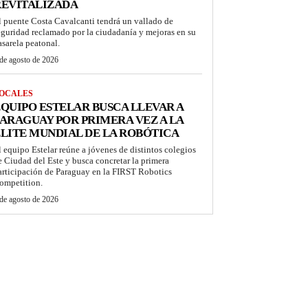
REVITALIZADA
l puente Costa Cavalcanti tendrá un vallado de
eguridad reclamado por la ciudadanía y mejoras en su
asarela peatonal.
de agosto de 2026
OCALES
QUIPO ESTELAR BUSCA LLEVAR A
ARAGUAY POR PRIMERA VEZ A LA
LITE MUNDIAL DE LA ROBÓTICA
l equipo Estelar reúne a jóvenes de distintos colegios
e Ciudad del Este y busca concretar la primera
articipación de Paraguay en la FIRST Robotics
ompetition.
de agosto de 2026