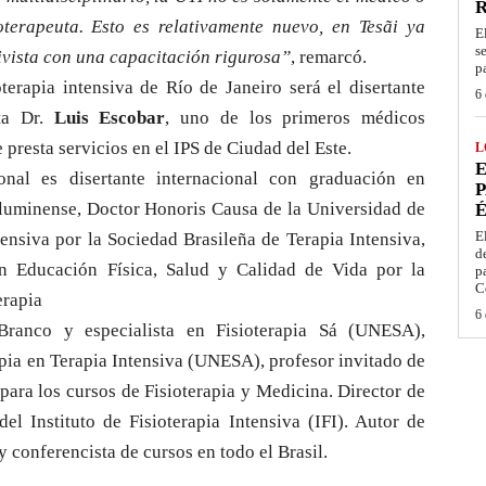
ioterapeuta. Esto es relativamente nuevo, en Tesãi ya
E
s
sivista con una capacitación rigurosa”
, remarcó.
p
ioterapia intensiva de Río de Janeiro será el disertante
6 
ota Dr.
Luis Escobar
, uno de los primeros médicos
 presta servicios en el IPS de Ciudad del Este.
L
E
ional es disertante internacional con graduación en
P
Fluminense, Doctor Honoris Causa de la Universidad de
É
E
siva por la Sociedad Brasileña de Terapia Intensiva,
d
en Educación Física, Salud y Calidad de Vida por la
p
C
erapia
6 
 Branco y especialista en Fisioterapia Sá (UNESA),
pia en Terapia Intensiva (UNESA), profesor invitado de
ra los cursos de Fisioterapia y Medicina. Director de
l Instituto de Fisioterapia Intensiva (IFI). Autor de
 y conferencista de cursos en todo el Brasil.