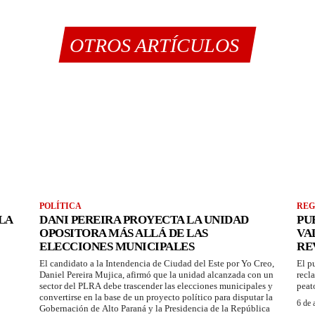
OTROS ARTÍCULOS
POLÍTICA
REG
LA
DANI PEREIRA PROYECTA LA UNIDAD
PU
OPOSITORA MÁS ALLÁ DE LAS
VA
ELECCIONES MUNICIPALES
RE
El candidato a la Intendencia de Ciudad del Este por Yo Creo,
El p
Daniel Pereira Mujica, afirmó que la unidad alcanzada con un
recl
sector del PLRA debe trascender las elecciones municipales y
peat
convertirse en la base de un proyecto político para disputar la
6 de 
Gobernación de Alto Paraná y la Presidencia de la República