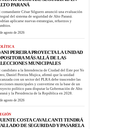
ALTO PARANÁ
l comandante César Silguero anunció una evaluación
ntegral del sistema de seguridad de Alto Paraná.
odrían aplicarse nuevas estrategias, refuerzos y
ambios.
de agosto de 2026
OLÍTICA
ANI PEREIRA PROYECTA LA UNIDAD
POSITORA MÁS ALLÁ DE LAS
LECCIONES MUNICIPALES
l candidato a la Intendencia de Ciudad del Este por Yo
reo, Daniel Pereira Mujica, afirmó que la unidad
lcanzada con un sector del PLRA debe trascender las
lecciones municipales y convertirse en la base de un
royecto político para disputar la Gobernación de Alto
araná y la Presidencia de la República en 2028.
de agosto de 2026
EGIÓN
UENTE COSTA CAVALCANTI TENDRÁ
ALLADO DE SEGURIDAD Y PASARELA