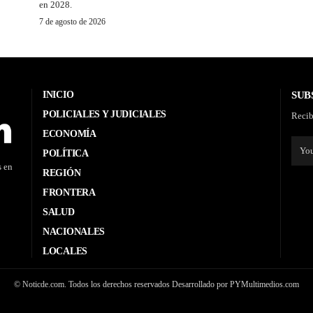
en 2028.
7 de agosto de 2026
INICIO
SUB
POLICIALES Y JUDICIALES
Recib
ECONOMÍA
POLÍTICA
s en
REGIÓN
FRONTERA
SALUD
NACIONALES
LOCALES
© Noticde.com. Todos los derechos reservados Desarrollado por PYMultimedios.com