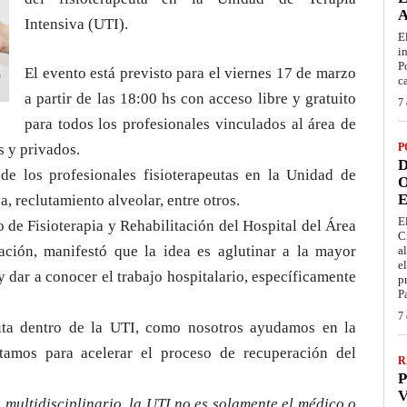
Intensiva (UTI).
E
i
P
El evento está previsto para el viernes 17 de marzo
c
a partir de las 18:00 hs con acceso libre y gratuito
7 
para todos los profesionales vinculados al área de
s y privados.
P
D
de los profesionales fisioterapeutas en la Unidad de
O
E
, reclutamiento alveolar, entre otros.
E
o de Fisioterapia y Rehabilitación del Hospital del Área
C
ación, manifestó que la idea es aglutinar a la mayor
a
e
y dar a conocer el trabajo hospitalario, específicamente
p
P
7 
euta dentro de la UTI, como nosotros ayudamos en la
stamos para acelerar el proceso de recuperación del
R
P
V
multidisciplinario, la UTI no es solamente el médico o