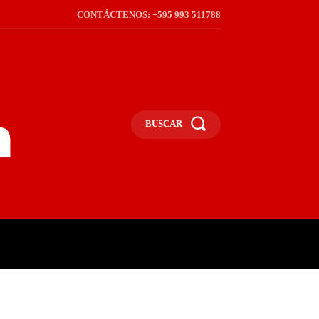
CONTÁCTENOS: +595 993 511788
BUSCAR
ICA
REGIÓN
FRONTERA
S