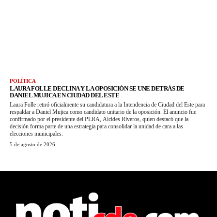
POLÍTICA
LAURA FOLLE DECLINA Y LA OPOSICIÓN SE UNE DETRÁS DE
DANIEL MUJICA EN CIUDAD DEL ESTE
Laura Folle retiró oficialmente su candidatura a la Intendencia de Ciudad del Este para
respaldar a Daniel Mujica como candidato unitario de la oposición. El anuncio fue
confirmado por el presidente del PLRA, Alcides Riveros, quien destacó que la
decisión forma parte de una estrategia para consolidar la unidad de cara a las
elecciones municipales.
5 de agosto de 2026