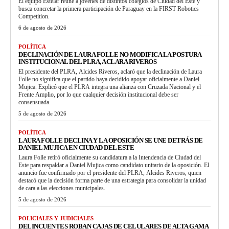
El equipo Estelar reúne a jóvenes de distintos colegios de Ciudad del Este y
busca concretar la primera participación de Paraguay en la FIRST Robotics
Competition.
6 de agosto de 2026
POLÍTICA
DECLINACIÓN DE LAURA FOLLE NO MODIFICA LA POSTURA
INSTITUCIONAL DEL PLRA, ACLARA RIVEROS
El presidente del PLRA, Alcides Riveros, aclaró que la declinación de Laura
Folle no significa que el partido haya decidido apoyar oficialmente a Daniel
Mujica. Explicó que el PLRA integra una alianza con Cruzada Nacional y el
Frente Amplio, por lo que cualquier decisión institucional debe ser
consensuada.
5 de agosto de 2026
POLÍTICA
LAURA FOLLE DECLINA Y LA OPOSICIÓN SE UNE DETRÁS DE
DANIEL MUJICA EN CIUDAD DEL ESTE
Laura Folle retiró oficialmente su candidatura a la Intendencia de Ciudad del
Este para respaldar a Daniel Mujica como candidato unitario de la oposición. El
anuncio fue confirmado por el presidente del PLRA, Alcides Riveros, quien
destacó que la decisión forma parte de una estrategia para consolidar la unidad
de cara a las elecciones municipales.
5 de agosto de 2026
POLICIALES Y JUDICIALES
DELINCUENTES ROBAN CAJAS DE CELULARES DE ALTA GAMA