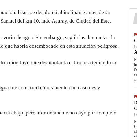
inacional casi se desplomó al inclinarse antes de su
n Samael del km 10, lado Acaray, de Ciudad del Este.
P
servorio de agua. Sin embargo, según las denuncias, la
, lo que habría desembocado en esta situación peligrosa.
L
E
strucción tuvo que desmontar la estructura teniendo en
i
P
c
7 
 agua fue construida únicamente con cascotes y
P
D
O
 hacia abajo, pero afortunamente no cayó por completo.
E
E
C
a
e