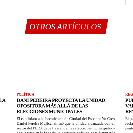
OTROS ARTÍCULOS
POLÍTICA
REG
LA
DANI PEREIRA PROYECTA LA UNIDAD
PU
OPOSITORA MÁS ALLÁ DE LAS
VA
ELECCIONES MUNICIPALES
RE
El candidato a la Intendencia de Ciudad del Este por Yo Creo,
El p
Daniel Pereira Mujica, afirmó que la unidad alcanzada con un
recl
sector del PLRA debe trascender las elecciones municipales y
peat
convertirse en la base de un proyecto político para disputar la