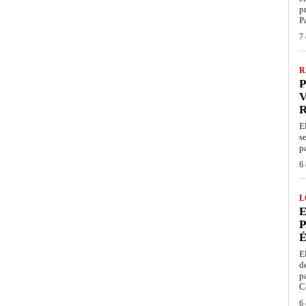
p
P
7 
R
P
V
E
s
p
6 
L
E
P
É
E
d
p
C
6 