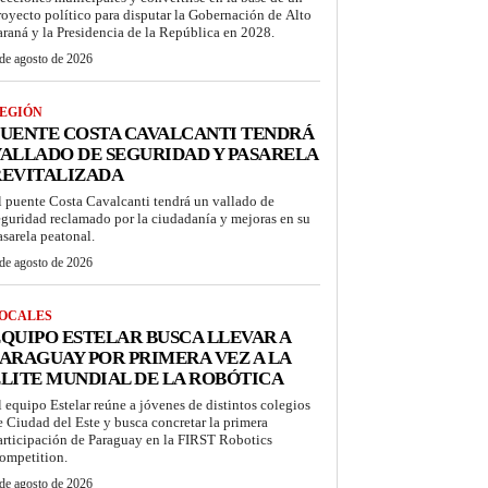
royecto político para disputar la Gobernación de Alto
araná y la Presidencia de la República en 2028.
de agosto de 2026
EGIÓN
UENTE COSTA CAVALCANTI TENDRÁ
ALLADO DE SEGURIDAD Y PASARELA
REVITALIZADA
l puente Costa Cavalcanti tendrá un vallado de
eguridad reclamado por la ciudadanía y mejoras en su
asarela peatonal.
de agosto de 2026
OCALES
QUIPO ESTELAR BUSCA LLEVAR A
ARAGUAY POR PRIMERA VEZ A LA
LITE MUNDIAL DE LA ROBÓTICA
l equipo Estelar reúne a jóvenes de distintos colegios
e Ciudad del Este y busca concretar la primera
articipación de Paraguay en la FIRST Robotics
ompetition.
de agosto de 2026