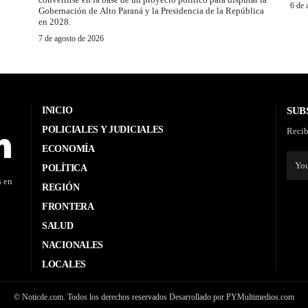
6 de 
Gobernación de Alto Paraná y la Presidencia de la República
en 2028.
7 de agosto de 2026
INICIO
SUB
POLICIALES Y JUDICIALES
Recib
ECONOMÍA
POLÍTICA
s en
REGIÓN
FRONTERA
SALUD
NACIONALES
LOCALES
© Noticde.com. Todos los derechos reservados Desarrollado por PYMultimedios.com