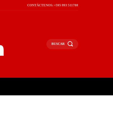
CONTÁCTENOS: +595 993 511788
BUSCAR
ICA
REGIÓN
FRONTERA
S