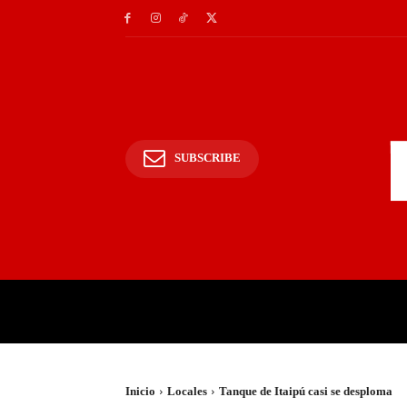
SUBSCRIBE
INICIO
POLICIALES Y
Inicio
Locales
Tanque de Itaipú casi se desploma