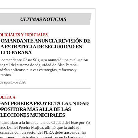
ULTIMAS NOTICIAS
OLICIALES Y JUDICIALES
COMANDANTE ANUNCIA REVISIÓN DE
A ESTRATEGIA DE SEGURIDAD EN
ALTO PARANÁ
l comandante César Silguero anunció una evaluación
ntegral del sistema de seguridad de Alto Paraná.
odrían aplicarse nuevas estrategias, refuerzos y
ambios.
de agosto de 2026
OLÍTICA
ANI PEREIRA PROYECTA LA UNIDAD
POSITORA MÁS ALLÁ DE LAS
LECCIONES MUNICIPALES
l candidato a la Intendencia de Ciudad del Este por Yo
reo, Daniel Pereira Mujica, afirmó que la unidad
lcanzada con un sector del PLRA debe trascender las
lecciones municipales y convertirse en la base de un