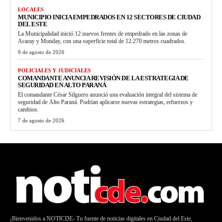
LOCALES
MUNICIPIO INICIA EMPEDRADOS EN 12 SECTORES DE CIUDAD
DEL ESTE
La Municipalidad inició 12 nuevos frentes de empedrado en las zonas de
Acaray y Monday, con una superficie total de 12.270 metros cuadrados.
9 de agosto de 2026
POLICIALES Y JUDICIALES
COMANDANTE ANUNCIA REVISIÓN DE LA ESTRATEGIA DE
SEGURIDAD EN ALTO PARANÁ
El comandante César Silguero anunció una evaluación integral del sistema de
seguridad de Alto Paraná. Podrían aplicarse nuevas estrategias, refuerzos y
cambios.
7 de agosto de 2026
¡Bienvenidos a NOTICDE- Tu fuente de noticias digitales en Ciudad del Este,