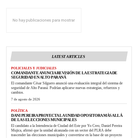
No hay publicaciones para mostrar
LATEST ARTICLES
POLICIALES Y JUDICIALES
COMANDANTE ANUNCIA REVISIÓN DE LA ESTRATEGIA DE
SEGURIDAD EN ALTO PARANÁ
El comandante César Silguero anunció una evaluación integral del sistema de
seguridad de Alto Paraná. Podrían aplicarse nuevas estrategias, refuerzos y
cambios.
7 de agosto de 2026
POLÍTICA
DANI PEREIRA PROYECTA LA UNIDAD OPOSITORA MÁS ALLÁ
DE LAS ELECCIONES MUNICIPALES
El candidato a la Intendencia de Ciudad del Este por Yo Creo, Daniel Pereira
Mujica, afirmó que la unidad alcanzada con un sector del PLRA debe
trascender las elecciones municipales y convertirse en la base de un proyecto