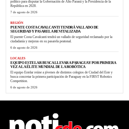
político para disputar la Gobernación de Alto Paraná y la Presidencia de la
República en 2028.
7 de agosto de 2026
REGIÓN
PUENTE COSTA CAVALCANTI TENDRÁ VALLADO DE
SEGURIDAD Y PASARELA REVITALIZADA
El puente Costa Cavalcanti tendrá un vallado de seguridad reclamado por la
ciudadanía y mejoras en su pasarela peatonal.
6 de agosto de 2026
LOCALES
EQUIPO ESTELAR BUSCA LLEVAR A PARAGUAY POR PRIMERA
VEZ A LA ÉLITE MUNDIAL DE LA ROBÓTICA
El equipo Estelar reúne a jóvenes de distintos colegios de Ciudad del Este y
busca concretar la primera participación de Paraguay en la FIRST Robotics
Competition.
6 de agosto de 2026