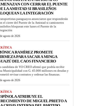
AMENAZAN CON CERRAR EL PUENTE
E LA AMISTAD SI BRASILEÑOS
BLOQUEAN LA INTEGRACIÓN
ransportistas paraguayos anunciaron que responderán
on el cierre del Puente de la Amistad si camioneros
rasileños bloquean este lunes el Puente de la
ntegración
de agosto de 2026
OLÍTICA
MÓNICA RAMÍREZ PROMETE
IRMEZA PARA SACAR A MINGA
UAZÚ DEL CAOS FINANCIERO
a candidata de YO CREO afirmó que podría recibir
na Municipalidad con G. 45.000 millones en deudas y
rometió revisar contratos y ordenar las finanzas.
de agosto de 2026
OLÍTICA
SPÍNOLA ATRIBUYE EL
RECIMIENTO DE MIGUEL PRIETO A
A CRISIS INTERNA DEL PARTIDO