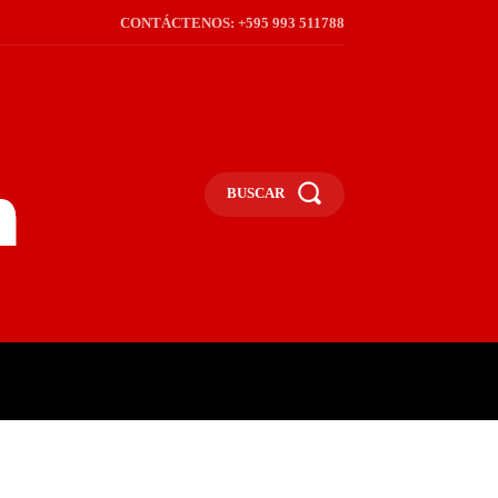
CONTÁCTENOS: +595 993 511788
BUSCAR
ICA
REGIÓN
FRONTERA
S