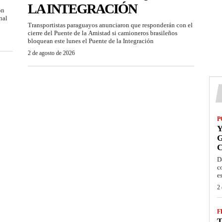
LA INTEGRACIÓN
ón
nal
Transportistas paraguayos anunciaron que responderán con el
cierre del Puente de la Amistad si camioneros brasileños
bloquean este lunes el Puente de la Integración
2 de agosto de 2026
P
Y
G
C
D
c
e
2 
F