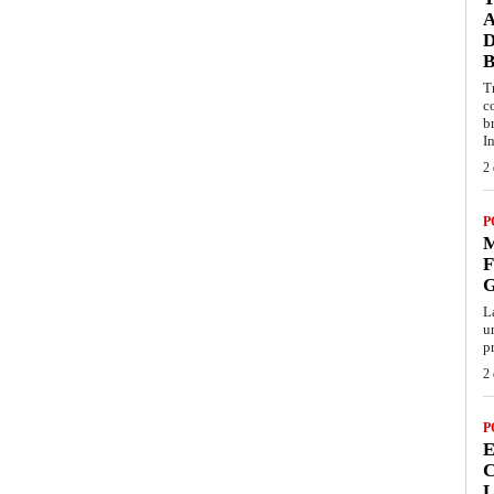
D
T
c
b
I
2 
P
F
G
L
u
p
2 
P
E
C
L