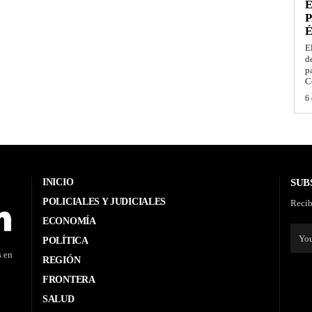
E
P
É
E
d
p
C
6 
INICIO
SUB
POLICIALES Y JUDICIALES
Recib
ECONOMÍA
POLÍTICA
s en
REGIÓN
FRONTERA
SALUD