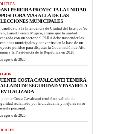
OLÍTICA
ANI PEREIRA PROYECTA LA UNIDAD
POSITORA MÁS ALLÁ DE LAS
LECCIONES MUNICIPALES
l candidato a la Intendencia de Ciudad del Este por Yo
reo, Daniel Pereira Mujica, afirmó que la unidad
lcanzada con un sector del PLRA debe trascender las
lecciones municipales y convertirse en la base de un
royecto político para disputar la Gobernación de Alto
araná y la Presidencia de la República en 2028.
de agosto de 2026
EGIÓN
UENTE COSTA CAVALCANTI TENDRÁ
ALLADO DE SEGURIDAD Y PASARELA
REVITALIZADA
l puente Costa Cavalcanti tendrá un vallado de
eguridad reclamado por la ciudadanía y mejoras en su
asarela peatonal.
de agosto de 2026
OCALES