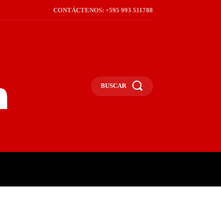
CONTÁCTENOS: +595 993 511788
BUSCAR
ICA
REGIÓN
FRONTERA
S