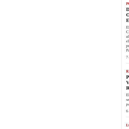
P
D
O
E
E
C
a
e
p
P
7 
R
P
V
E
s
p
6 
L