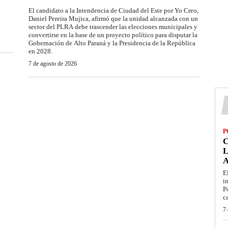
El candidato a la Intendencia de Ciudad del Este por Yo Creo,
Daniel Pereira Mujica, afirmó que la unidad alcanzada con un
sector del PLRA debe trascender las elecciones municipales y
convertirse en la base de un proyecto político para disputar la
Gobernación de Alto Paraná y la Presidencia de la República
en 2028.
7 de agosto de 2026
P
L
E
i
P
c
7 