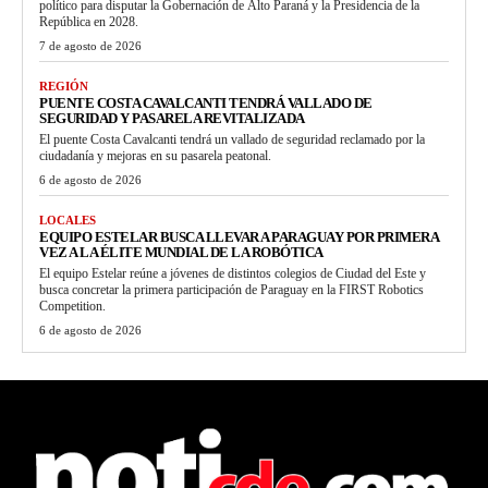
político para disputar la Gobernación de Alto Paraná y la Presidencia de la
República en 2028.
7 de agosto de 2026
REGIÓN
PUENTE COSTA CAVALCANTI TENDRÁ VALLADO DE
SEGURIDAD Y PASARELA REVITALIZADA
El puente Costa Cavalcanti tendrá un vallado de seguridad reclamado por la
ciudadanía y mejoras en su pasarela peatonal.
6 de agosto de 2026
LOCALES
EQUIPO ESTELAR BUSCA LLEVAR A PARAGUAY POR PRIMERA
VEZ A LA ÉLITE MUNDIAL DE LA ROBÓTICA
El equipo Estelar reúne a jóvenes de distintos colegios de Ciudad del Este y
busca concretar la primera participación de Paraguay en la FIRST Robotics
Competition.
6 de agosto de 2026