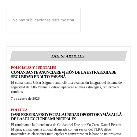
No hay publicaciones para mostrar
LATEST ARTICLES
POLICIALES Y JUDICIALES
COMANDANTE ANUNCIA REVISIÓN DE LA ESTRATEGIA DE
SEGURIDAD EN ALTO PARANÁ
El comandante César Silguero anunció una evaluación integral del sistema de
seguridad de Alto Paraná. Podrían aplicarse nuevas estrategias, refuerzos y
cambios.
7 de agosto de 2026
POLÍTICA
DANI PEREIRA PROYECTA LA UNIDAD OPOSITORA MÁS ALLÁ
DE LAS ELECCIONES MUNICIPALES
El candidato a la Intendencia de Ciudad del Este por Yo Creo, Daniel Pereira
Mujica, afirmó que la unidad alcanzada con un sector del PLRA debe
trascender las elecciones municipales y convertirse en la base de un proyecto