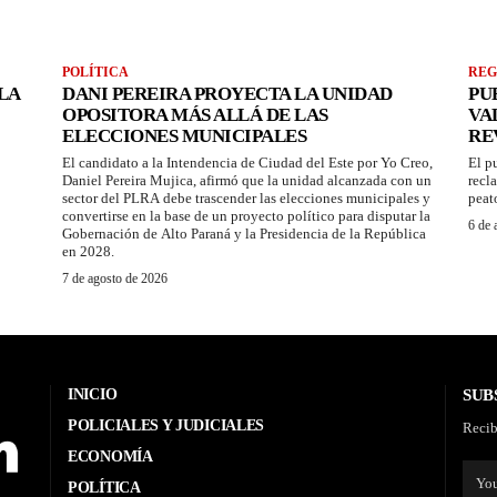
POLÍTICA
REG
LA
DANI PEREIRA PROYECTA LA UNIDAD
PU
OPOSITORA MÁS ALLÁ DE LAS
VA
ELECCIONES MUNICIPALES
RE
El candidato a la Intendencia de Ciudad del Este por Yo Creo,
El p
Daniel Pereira Mujica, afirmó que la unidad alcanzada con un
recl
sector del PLRA debe trascender las elecciones municipales y
peat
convertirse en la base de un proyecto político para disputar la
6 de 
Gobernación de Alto Paraná y la Presidencia de la República
en 2028.
7 de agosto de 2026
INICIO
SUB
POLICIALES Y JUDICIALES
Recib
ECONOMÍA
POLÍTICA