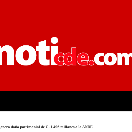
 JUDICIALES
ECONOMÍA
POLÍT
 genera daño patrimonial de G. 1.496 millones a la ANDE