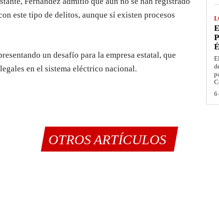
bstante, Fernández admitió que aún no se han registrado
n este tipo de delitos, aunque sí existen procesos
L
E
P
É
epresentando un desafío para la empresa estatal, que
E
d
legales en el sistema eléctrico nacional.
p
C
6 
OTROS ARTÍCULOS