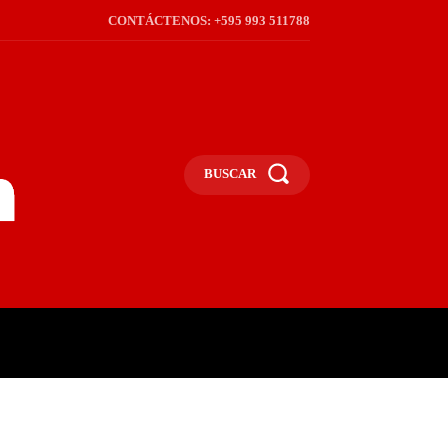
CONTÁCTENOS: +595 993 511788
BUSCAR
ICA
REGIÓN
FRONTERA
S