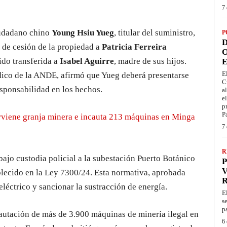
7 
ciudadano chino
Young Hsiu Yueg
, titular del suministro,
P
D
o de cesión de la propiedad a
Patricia Ferreira
O
ido transferida a
Isabel Aguirre
, madre de sus hijos.
E
E
ídico de la ANDE, afirmó que Yueg deberá presentarse
C
esponsabilidad en los hechos.
a
e
p
P
viene granja minera e incauta 213 máquinas en Minga
7 
R
ajo custodia policial a la subestación Puerto Botánico
P
V
lecido en la Ley 7300/24. Esta normativa, aprobada
eléctrico y sancionar la sustracción de energía.
E
s
p
cautación de más de 3.900 máquinas de minería ilegal en
6 