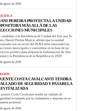
de agosto de 2026
OLÍTICA
ANI PEREIRA PROYECTA LA UNIDAD
POSITORA MÁS ALLÁ DE LAS
LECCIONES MUNICIPALES
l candidato a la Intendencia de Ciudad del Este por Yo
reo, Daniel Pereira Mujica, afirmó que la unidad
lcanzada con un sector del PLRA debe trascender las
lecciones municipales y convertirse en la base de un
royecto político para disputar la Gobernación de Alto
araná y la Presidencia de la República en 2028.
de agosto de 2026
EGIÓN
UENTE COSTA CAVALCANTI TENDRÁ
ALLADO DE SEGURIDAD Y PASARELA
REVITALIZADA
l puente Costa Cavalcanti tendrá un vallado de
eguridad reclamado por la ciudadanía y mejoras en su
asarela peatonal.
de agosto de 2026