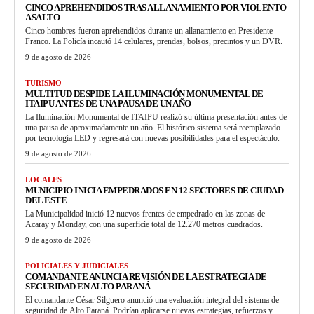
CINCO APREHENDIDOS TRAS ALLANAMIENTO POR VIOLENTO
ASALTO
Cinco hombres fueron aprehendidos durante un allanamiento en Presidente
Franco. La Policía incautó 14 celulares, prendas, bolsos, precintos y un DVR.
9 de agosto de 2026
TURISMO
MULTITUD DESPIDE LA ILUMINACIÓN MONUMENTAL DE
ITAIPU ANTES DE UNA PAUSA DE UN AÑO
La Iluminación Monumental de ITAIPU realizó su última presentación antes de
una pausa de aproximadamente un año. El histórico sistema será reemplazado
por tecnología LED y regresará con nuevas posibilidades para el espectáculo.
9 de agosto de 2026
LOCALES
MUNICIPIO INICIA EMPEDRADOS EN 12 SECTORES DE CIUDAD
DEL ESTE
La Municipalidad inició 12 nuevos frentes de empedrado en las zonas de
Acaray y Monday, con una superficie total de 12.270 metros cuadrados.
9 de agosto de 2026
POLICIALES Y JUDICIALES
COMANDANTE ANUNCIA REVISIÓN DE LA ESTRATEGIA DE
SEGURIDAD EN ALTO PARANÁ
El comandante César Silguero anunció una evaluación integral del sistema de
seguridad de Alto Paraná. Podrían aplicarse nuevas estrategias, refuerzos y