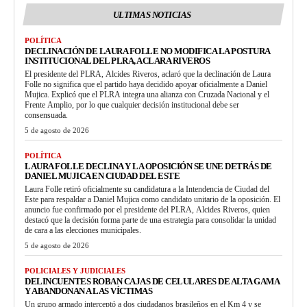
ULTIMAS NOTICIAS
POLÍTICA
DECLINACIÓN DE LAURA FOLLE NO MODIFICA LA POSTURA
INSTITUCIONAL DEL PLRA, ACLARA RIVEROS
El presidente del PLRA, Alcides Riveros, aclaró que la declinación de Laura
Folle no significa que el partido haya decidido apoyar oficialmente a Daniel
Mujica. Explicó que el PLRA integra una alianza con Cruzada Nacional y el
Frente Amplio, por lo que cualquier decisión institucional debe ser
consensuada.
5 de agosto de 2026
POLÍTICA
LAURA FOLLE DECLINA Y LA OPOSICIÓN SE UNE DETRÁS DE
DANIEL MUJICA EN CIUDAD DEL ESTE
Laura Folle retiró oficialmente su candidatura a la Intendencia de Ciudad del
Este para respaldar a Daniel Mujica como candidato unitario de la oposición. El
anuncio fue confirmado por el presidente del PLRA, Alcides Riveros, quien
destacó que la decisión forma parte de una estrategia para consolidar la unidad
de cara a las elecciones municipales.
5 de agosto de 2026
POLICIALES Y JUDICIALES
DELINCUENTES ROBAN CAJAS DE CELULARES DE ALTA GAMA
Y ABANDONAN A LAS VÍCTIMAS
Un grupo armado interceptó a dos ciudadanos brasileños en el Km 4 y se