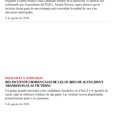
respaldar a Daniel Mujica como candidato unitario de la oposición. El anuncio fue
confirmado por el presidente del PLRA, Alcides Riveros, quien destacó que la
decisión forma parte de una estrategia para consolidar la unidad de cara a las
elecciones municipales.
5 de agosto de 2026
POLICIALES Y JUDICIALES
DELINCUENTES ROBAN CAJAS DE CELULARES DE ALTA GAMA Y
ABANDONAN A LAS VÍCTIMAS
Un grupo armado interceptó a dos ciudadanos brasileños en el Km 4 y se apoderó de
varias cajas de teléfonos celulares de alta gama. Las víctimas fueron abandonadas
posteriormente junto a su camioneta.
4 de agosto de 2026