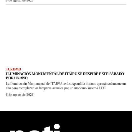
6 de agosto de 2026
TURISMO
ILUMINACIÓN MONUMENTAL DE ITAIPU SE DESPIDE ESTE SÁBADO
POR UN AÑO
La Iluminación Monumental de ITAIPU será suspendida durante aproximadamente un
año para reemplazar las lámparas actuales por un moderno sistema LED.
6 de agosto de 2026