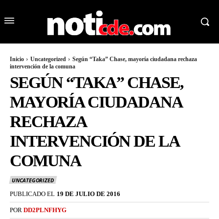
Inicio
Uncategorized
Según “Taka” Chase, mayoría ciudadana rechaza
intervención de la comuna
SEGÚN “TAKA” CHASE,
MAYORÍA CIUDADANA
RECHAZA
INTERVENCIÓN DE LA
COMUNA
UNCATEGORIZED
PUBLICADO EL
19 DE JULIO DE 2016
POR
DD2PLNFHYG