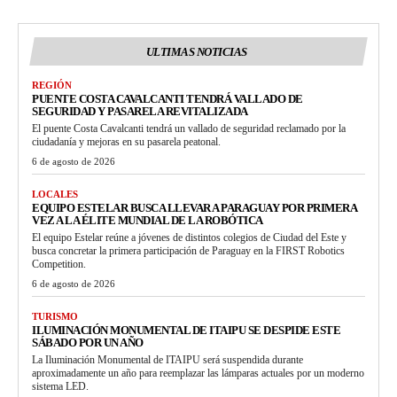
ULTIMAS NOTICIAS
REGIÓN
PUENTE COSTA CAVALCANTI TENDRÁ VALLADO DE
SEGURIDAD Y PASARELA REVITALIZADA
El puente Costa Cavalcanti tendrá un vallado de seguridad reclamado por la
ciudadanía y mejoras en su pasarela peatonal.
6 de agosto de 2026
LOCALES
EQUIPO ESTELAR BUSCA LLEVAR A PARAGUAY POR PRIMERA
VEZ A LA ÉLITE MUNDIAL DE LA ROBÓTICA
El equipo Estelar reúne a jóvenes de distintos colegios de Ciudad del Este y
busca concretar la primera participación de Paraguay en la FIRST Robotics
Competition.
6 de agosto de 2026
TURISMO
ILUMINACIÓN MONUMENTAL DE ITAIPU SE DESPIDE ESTE
SÁBADO POR UN AÑO
La Iluminación Monumental de ITAIPU será suspendida durante
aproximadamente un año para reemplazar las lámparas actuales por un moderno
sistema LED.