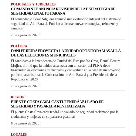
POLICIALES Y JUDICIALES
COMANDANTE ANUNCIA REVISIÓN DE LA ESTRATEGIA DE
SEGURIDAD EN ALTO PARANÁ
El comandante César Silguero anunció una evaluación integral del sistema de
seguridad de Alto Paraná. Podrían aplicarse nuevas estrategias, refuerzos y
cambios.
7 de agosto de 2026
POLÍTICA
DANI PEREIRA PROYECTA LA UNIDAD OPOSITORA MÁS ALLÁ
DE LAS ELECCIONES MUNICIPALES
El candidato a la Intendencia de Ciudad del Este por Yo Creo, Daniel Pereira
Mujica, afirmó que la unidad alcanzada con un sector del PLRA debe
trascender las elecciones municipales y convertirse en la base de un proyecto
político para disputar la Gobernación de Alto Paraná y la Presidencia de la
República en 2028.
7 de agosto de 2026
REGIÓN
PUENTE COSTA CAVALCANTI TENDRÁ VALLADO DE
SEGURIDAD Y PASARELA REVITALIZADA
El puente Costa Cavalcanti tendrá un vallado de seguridad reclamado por la
ciudadanía y mejoras en su pasarela peatonal.
6 de agosto de 2026
LOCALES