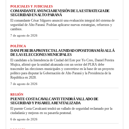
POLICIALES Y JUDICIALES
COMANDANTE ANUNCIA REVISIÓN DE LA ESTRATEGIA DE
SEGURIDAD EN ALTO PARANÁ
El comandante César Silguero anunció una evaluación integral del sistema de
seguridad de Alto Paraná. Podrían aplicarse nuevas estrategias, refuerzos y
cambios.
7 de agosto de 2026
POLÍTICA
DANI PEREIRA PROYECTA LA UNIDAD OPOSITORA MÁS ALLÁ
DE LAS ELECCIONES MUNICIPALES
El candidato a la Intendencia de Ciudad del Este por Yo Creo, Daniel Pereira
Mujica, afirmó que la unidad alcanzada con un sector del PLRA debe
trascender las elecciones municipales y convertirse en la base de un proyecto
político para disputar la Gobernación de Alto Paraná y la Presidencia de la
República en 2028.
7 de agosto de 2026
REGIÓN
PUENTE COSTA CAVALCANTI TENDRÁ VALLADO DE
SEGURIDAD Y PASARELA REVITALIZADA
El puente Costa Cavalcanti tendrá un vallado de seguridad reclamado por la
ciudadanía y mejoras en su pasarela peatonal.
6 de agosto de 2026