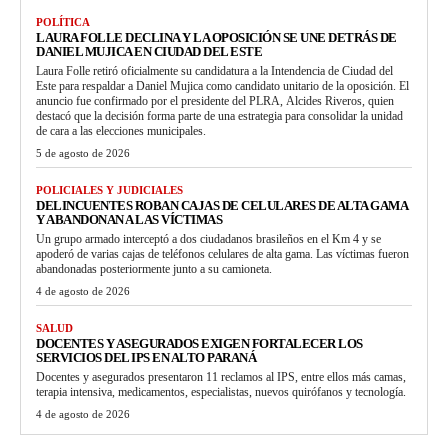
POLÍTICA
LAURA FOLLE DECLINA Y LA OPOSICIÓN SE UNE DETRÁS DE
DANIEL MUJICA EN CIUDAD DEL ESTE
Laura Folle retiró oficialmente su candidatura a la Intendencia de Ciudad del
Este para respaldar a Daniel Mujica como candidato unitario de la oposición. El
anuncio fue confirmado por el presidente del PLRA, Alcides Riveros, quien
destacó que la decisión forma parte de una estrategia para consolidar la unidad
de cara a las elecciones municipales.
5 de agosto de 2026
POLICIALES Y JUDICIALES
DELINCUENTES ROBAN CAJAS DE CELULARES DE ALTA GAMA
Y ABANDONAN A LAS VÍCTIMAS
Un grupo armado interceptó a dos ciudadanos brasileños en el Km 4 y se
apoderó de varias cajas de teléfonos celulares de alta gama. Las víctimas fueron
abandonadas posteriormente junto a su camioneta.
4 de agosto de 2026
SALUD
DOCENTES Y ASEGURADOS EXIGEN FORTALECER LOS
SERVICIOS DEL IPS EN ALTO PARANÁ
Docentes y asegurados presentaron 11 reclamos al IPS, entre ellos más camas,
terapia intensiva, medicamentos, especialistas, nuevos quirófanos y tecnología.
4 de agosto de 2026