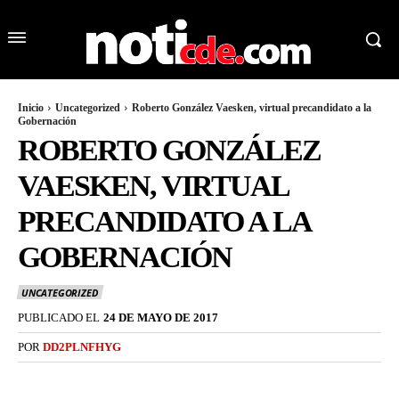
Inicio
Uncategorized
Roberto González Vaesken, virtual precandidato a la
Gobernación
ROBERTO GONZÁLEZ
VAESKEN, VIRTUAL
PRECANDIDATO A LA
GOBERNACIÓN
UNCATEGORIZED
PUBLICADO EL
24 DE MAYO DE 2017
POR
DD2PLNFHYG