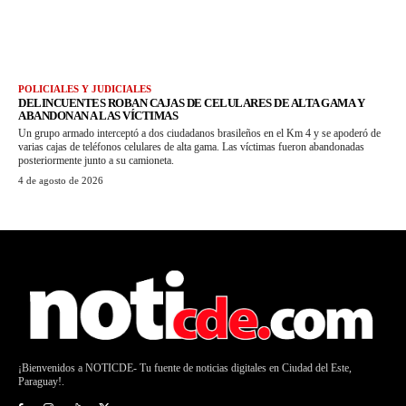
POLICIALES Y JUDICIALES
DELINCUENTES ROBAN CAJAS DE CELULARES DE ALTA GAMA Y
ABANDONAN A LAS VÍCTIMAS
Un grupo armado interceptó a dos ciudadanos brasileños en el Km 4 y se apoderó de
varias cajas de teléfonos celulares de alta gama. Las víctimas fueron abandonadas
posteriormente junto a su camioneta.
4 de agosto de 2026
¡Bienvenidos a NOTICDE- Tu fuente de noticias digitales en Ciudad del Este,
Paraguay!.