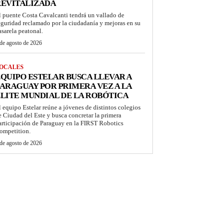
REVITALIZADA
l puente Costa Cavalcanti tendrá un vallado de
eguridad reclamado por la ciudadanía y mejoras en su
asarela peatonal.
de agosto de 2026
OCALES
QUIPO ESTELAR BUSCA LLEVAR A
ARAGUAY POR PRIMERA VEZ A LA
LITE MUNDIAL DE LA ROBÓTICA
l equipo Estelar reúne a jóvenes de distintos colegios
e Ciudad del Este y busca concretar la primera
articipación de Paraguay en la FIRST Robotics
ompetition.
de agosto de 2026