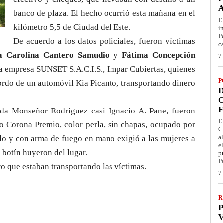
banco de plaza. El hecho ocurrió esta mañana en el
E
kilómetro 5,5 de Ciudad del Este.
i
P
De acuerdo a los datos policiales, fueron víctimas
c
ia Carolina Cantero Samudio
y
Fátima Concepción
7 
la empresa SUNSET S.A.C.I.S., Impar Cubiertas, quienes
P
bordo de un automóvil Kia Picanto, transportando dinero
D
O
E
ida Monseñor Rodríguez casi Ignacio A. Pane, fueron
E
po Corona Premio, color perla, sin chapas, ocupado por
C
a
ulo y con arma de fuego en mano exigió a las mujeres a
e
 botín huyeron del lugar.
p
P
ro que estaban transportando las víctimas.
7 
R
P
V