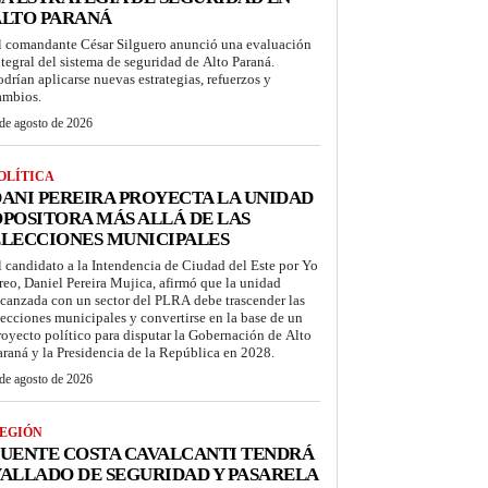
ALTO PARANÁ
l comandante César Silguero anunció una evaluación
ntegral del sistema de seguridad de Alto Paraná.
odrían aplicarse nuevas estrategias, refuerzos y
ambios.
de agosto de 2026
OLÍTICA
ANI PEREIRA PROYECTA LA UNIDAD
POSITORA MÁS ALLÁ DE LAS
LECCIONES MUNICIPALES
l candidato a la Intendencia de Ciudad del Este por Yo
reo, Daniel Pereira Mujica, afirmó que la unidad
lcanzada con un sector del PLRA debe trascender las
lecciones municipales y convertirse en la base de un
royecto político para disputar la Gobernación de Alto
araná y la Presidencia de la República en 2028.
de agosto de 2026
EGIÓN
UENTE COSTA CAVALCANTI TENDRÁ
ALLADO DE SEGURIDAD Y PASARELA