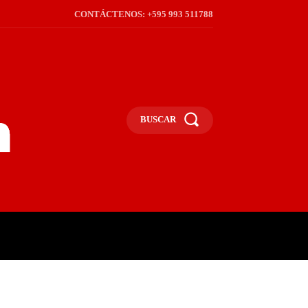
CONTÁCTENOS: +595 993 511788
BUSCAR
ICA
REGIÓN
FRONTERA
S