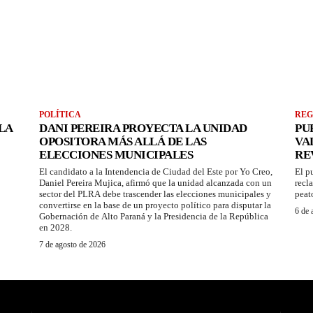
POLÍTICA
REG
LA
DANI PEREIRA PROYECTA LA UNIDAD
PU
OPOSITORA MÁS ALLÁ DE LAS
VA
ELECCIONES MUNICIPALES
RE
El candidato a la Intendencia de Ciudad del Este por Yo Creo,
El p
Daniel Pereira Mujica, afirmó que la unidad alcanzada con un
recl
sector del PLRA debe trascender las elecciones municipales y
peat
convertirse en la base de un proyecto político para disputar la
6 de 
Gobernación de Alto Paraná y la Presidencia de la República
en 2028.
7 de agosto de 2026