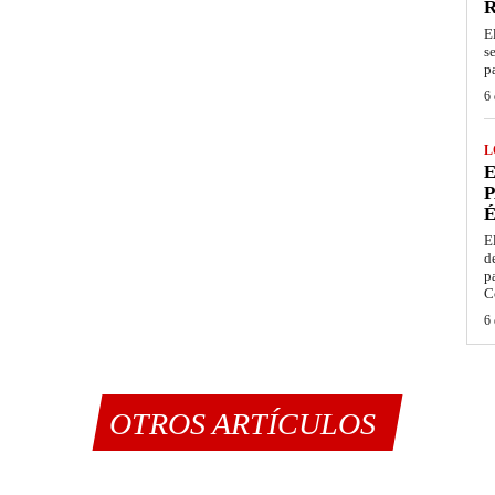
E
s
p
6 
L
E
P
É
E
d
p
C
6 
OTROS ARTÍCULOS