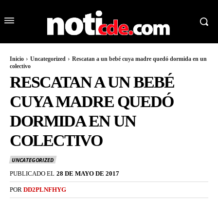
Inicio
Uncategorized
Rescatan a un bebé cuya madre quedó dormida en un
colectivo
RESCATAN A UN BEBÉ
CUYA MADRE QUEDÓ
DORMIDA EN UN
COLECTIVO
UNCATEGORIZED
PUBLICADO EL
28 DE MAYO DE 2017
POR
DD2PLNFHYG