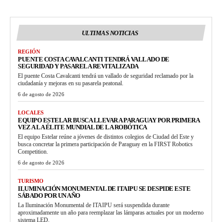
ULTIMAS NOTICIAS
REGIÓN
PUENTE COSTA CAVALCANTI TENDRÁ VALLADO DE
SEGURIDAD Y PASARELA REVITALIZADA
El puente Costa Cavalcanti tendrá un vallado de seguridad reclamado por la
ciudadanía y mejoras en su pasarela peatonal.
6 de agosto de 2026
LOCALES
EQUIPO ESTELAR BUSCA LLEVAR A PARAGUAY POR PRIMERA
VEZ A LA ÉLITE MUNDIAL DE LA ROBÓTICA
El equipo Estelar reúne a jóvenes de distintos colegios de Ciudad del Este y
busca concretar la primera participación de Paraguay en la FIRST Robotics
Competition.
6 de agosto de 2026
TURISMO
ILUMINACIÓN MONUMENTAL DE ITAIPU SE DESPIDE ESTE
SÁBADO POR UN AÑO
La Iluminación Monumental de ITAIPU será suspendida durante
aproximadamente un año para reemplazar las lámparas actuales por un moderno
sistema LED.