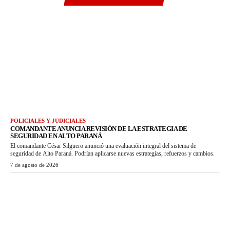
POLICIALES Y JUDICIALES
COMANDANTE ANUNCIA REVISIÓN DE LA ESTRATEGIA DE
SEGURIDAD EN ALTO PARANÁ
El comandante César Silguero anunció una evaluación integral del sistema de
seguridad de Alto Paraná. Podrían aplicarse nuevas estrategias, refuerzos y cambios.
7 de agosto de 2026