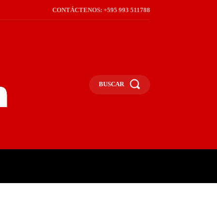
CONTÁCTENOS: +595 993 511788
BUSCAR
ICA
REGIÓN
FRONTERA
S