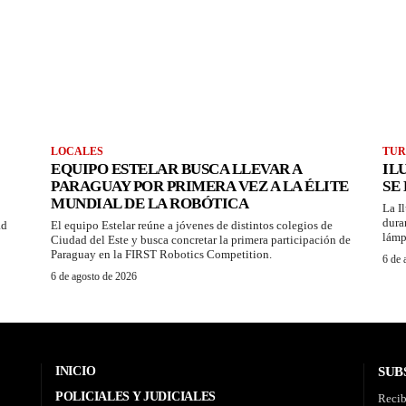
LOCALES
TUR
EQUIPO ESTELAR BUSCA LLEVAR A
IL
PARAGUAY POR PRIMERA VEZ A LA ÉLITE
SE
MUNDIAL DE LA ROBÓTICA
La I
dura
ad
El equipo Estelar reúne a jóvenes de distintos colegios de
lámp
Ciudad del Este y busca concretar la primera participación de
Paraguay en la FIRST Robotics Competition.
6 de 
6 de agosto de 2026
INICIO
SUB
POLICIALES Y JUDICIALES
Recib