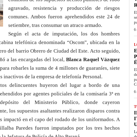
agravado, resistencia y producción de riesgos
E
comunes. Ambos fueron aprehendidos este 24 de
s
p
setiembre, tras consumar un atraco armado.
6 
Según el acta de imputación, los dos hombres
a cabina telefónica denominada “Oscom”, ubicada en la
L
E
ro del barrio Obrero de Ciudad del Este. Acto seguido,
P
ñó a las encargadas del local,
Blanca Raquel Vázquez
É
 para robarles la suma de 4 millones de guaraníes, siete
E
d
ps inactivos de la empresa de telefonía Personal.
p
C
tos delincuentes huyeron del lugar a bordo de una
6 
ehendidos por agentes policiales de la comisaría 3ª en
depósito del Ministerio Público, donde cayeron
T
nte, los supuestos asaltantes realizaron disparos contra
I
les impactó en el capo del rodado de los uniformados. A
illalba Paredes fueron imputados por los tres hechos
L
la Jefatura de Policía de Alto Paraná.
d