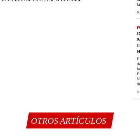
l
6 
P
D
M
I
E
d
h
E
N
d
5 
OTROS ARTÍCULOS