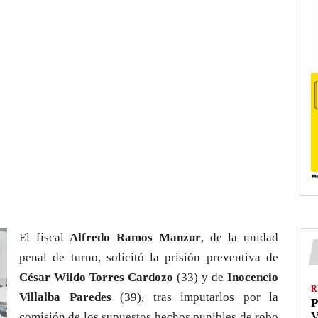
El fiscal
Alfredo Ramos Manzur
, de la unidad
penal de turno, solicitó la prisión preventiva de
César Wildo Torres Cardozo
(33) y de
Inocencio
R
Villalba Paredes
(39), tras imputarlos por la
P
V
comisión de los supuestos hechos punibles de robo