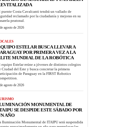
REVITALIZADA
l puente Costa Cavalcanti tendrá un vallado de
eguridad reclamado por la ciudadanía y mejoras en su
asarela peatonal.
de agosto de 2026
OCALES
QUIPO ESTELAR BUSCA LLEVAR A
ARAGUAY POR PRIMERA VEZ A LA
LITE MUNDIAL DE LA ROBÓTICA
l equipo Estelar reúne a jóvenes de distintos colegios
e Ciudad del Este y busca concretar la primera
articipación de Paraguay en la FIRST Robotics
ompetition.
de agosto de 2026
URISMO
ILUMINACIÓN MONUMENTAL DE
TAIPU SE DESPIDE ESTE SÁBADO POR
UN AÑO
a Iluminación Monumental de ITAIPU será suspendida
urante aproximadamente un año para reemplazar las