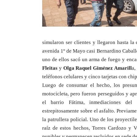
simularon ser clientes y llegaron hasta l
avenida 1º de Mayo casi Bernardino Caballe
uno de ellos sacó un arma de fuego y enca
Fleitas
y
Olga Raquel Giménez Amarill
a,
teléfonos celulares y cinco tarjetas con chi
Luego de consumar el hecho, los presun
motocicleta, pero fueron perseguidos y apr
el barrio Fátima, inmediaciones del 
estrepitosamente sobre el asfalto. Previame
la patrullera policial. Uno de los proyecti
raíz de estos hechos, Torres Cardozo y V
punibles y permanecen recluidos en sede de 