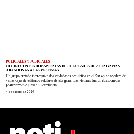
POLICIALES Y JUDICIALES
DELINCUENTES ROBAN CAJAS DE CELULARES DE ALTA GAMA Y
ABANDONAN A LAS VÍCTIMAS
Un grupo armado interceptó a dos ciudadanos brasileños en el Km 4 y se apoderó de
varias cajas de teléfonos celulares de alta gama. Las víctimas fueron abandonadas
posteriormente junto a su camioneta.
4 de agosto de 2026