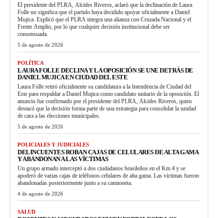
El presidente del PLRA, Alcides Riveros, aclaró que la declinación de Laura
Folle no significa que el partido haya decidido apoyar oficialmente a Daniel
Mujica. Explicó que el PLRA integra una alianza con Cruzada Nacional y el
Frente Amplio, por lo que cualquier decisión institucional debe ser
consensuada.
5 de agosto de 2026
POLÍTICA
LAURA FOLLE DECLINA Y LA OPOSICIÓN SE UNE DETRÁS DE
DANIEL MUJICA EN CIUDAD DEL ESTE
Laura Folle retiró oficialmente su candidatura a la Intendencia de Ciudad del
Este para respaldar a Daniel Mujica como candidato unitario de la oposición. El
anuncio fue confirmado por el presidente del PLRA, Alcides Riveros, quien
destacó que la decisión forma parte de una estrategia para consolidar la unidad
de cara a las elecciones municipales.
5 de agosto de 2026
POLICIALES Y JUDICIALES
DELINCUENTES ROBAN CAJAS DE CELULARES DE ALTA GAMA
Y ABANDONAN A LAS VÍCTIMAS
Un grupo armado interceptó a dos ciudadanos brasileños en el Km 4 y se
apoderó de varias cajas de teléfonos celulares de alta gama. Las víctimas fueron
abandonadas posteriormente junto a su camioneta.
4 de agosto de 2026
SALUD