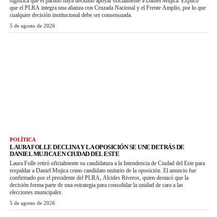
significa que el partido haya decidido apoyar oficialmente a Daniel Mujica. Explicó
que el PLRA integra una alianza con Cruzada Nacional y el Frente Amplio, por lo que
cualquier decisión institucional debe ser consensuada.
5 de agosto de 2026
POLÍTICA
LAURA FOLLE DECLINA Y LA OPOSICIÓN SE UNE DETRÁS DE
DANIEL MUJICA EN CIUDAD DEL ESTE
Laura Folle retiró oficialmente su candidatura a la Intendencia de Ciudad del Este para
respaldar a Daniel Mujica como candidato unitario de la oposición. El anuncio fue
confirmado por el presidente del PLRA, Alcides Riveros, quien destacó que la
decisión forma parte de una estrategia para consolidar la unidad de cara a las
elecciones municipales.
5 de agosto de 2026