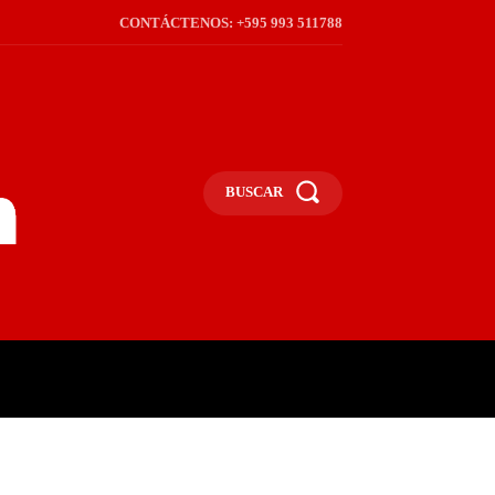
CONTÁCTENOS: +595 993 511788
BUSCAR
ICA
REGIÓN
FRONTERA
S