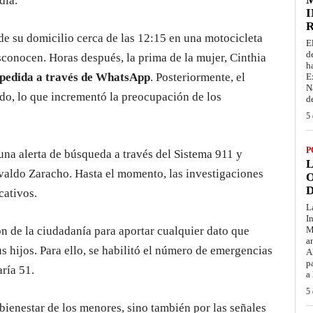
día.
I
 de su domicilio cerca de las 12:15 en una motocicleta
E
d
esconocen. Horas después, la prima de la mujer, Cinthia
h
spedida a través de WhatsApp
. Posteriormente, el
E
N
do, lo que incrementó la preocupación de los
d
5 
P
 una alerta de búsqueda a través del Sistema 911 y
L
svaldo Zaracho. Hasta el momento, las investigaciones
O
D
cativos.
L
I
ón de la ciudadanía para aportar cualquier dato que
M
a
s hijos. Para ello, se habilitó el número de emergencias
A
p
ría 51.
a
5 
bienestar de los menores, sino también por las señales