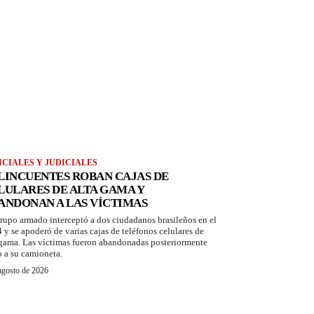
ICIALES Y JUDICIALES
LINCUENTES ROBAN CAJAS DE
LULARES DE ALTA GAMA Y
ANDONAN A LAS VÍCTIMAS
rupo armado interceptó a dos ciudadanos brasileños en el
 y se apoderó de varias cajas de teléfonos celulares de
 gama. Las víctimas fueron abandonadas posteriormente
o a su camioneta.
agosto de 2026