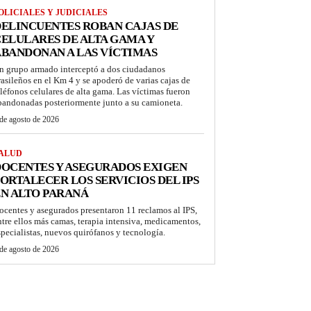
OLICIALES Y JUDICIALES
ELINCUENTES ROBAN CAJAS DE
ELULARES DE ALTA GAMA Y
BANDONAN A LAS VÍCTIMAS
n grupo armado interceptó a dos ciudadanos
rasileños en el Km 4 y se apoderó de varias cajas de
eléfonos celulares de alta gama. Las víctimas fueron
bandonadas posteriormente junto a su camioneta.
de agosto de 2026
ALUD
OCENTES Y ASEGURADOS EXIGEN
ORTALECER LOS SERVICIOS DEL IPS
N ALTO PARANÁ
ocentes y asegurados presentaron 11 reclamos al IPS,
ntre ellos más camas, terapia intensiva, medicamentos,
specialistas, nuevos quirófanos y tecnología.
de agosto de 2026