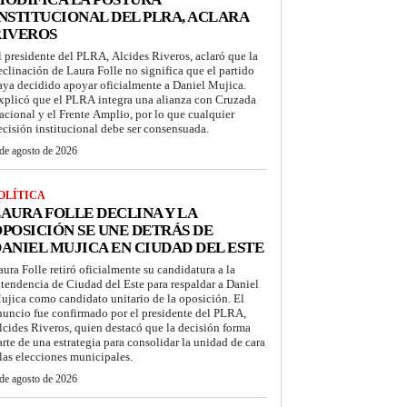
NSTITUCIONAL DEL PLRA, ACLARA
RIVEROS
l presidente del PLRA, Alcides Riveros, aclaró que la
eclinación de Laura Folle no significa que el partido
aya decidido apoyar oficialmente a Daniel Mujica.
xplicó que el PLRA integra una alianza con Cruzada
acional y el Frente Amplio, por lo que cualquier
ecisión institucional debe ser consensuada.
de agosto de 2026
OLÍTICA
AURA FOLLE DECLINA Y LA
POSICIÓN SE UNE DETRÁS DE
ANIEL MUJICA EN CIUDAD DEL ESTE
aura Folle retiró oficialmente su candidatura a la
ntendencia de Ciudad del Este para respaldar a Daniel
ujica como candidato unitario de la oposición. El
nuncio fue confirmado por el presidente del PLRA,
lcides Riveros, quien destacó que la decisión forma
arte de una estrategia para consolidar la unidad de cara
 las elecciones municipales.
de agosto de 2026