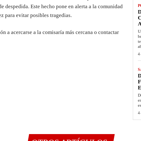
 de despedida. Este hecho pone en alerta a la comunidad
P
D
ez para evitar posibles tragedias.
C
A
U
ón a acercarse a la comisaría más cercana o contactar
b
t
a
4 
S
D
F
E
D
e
e
4 