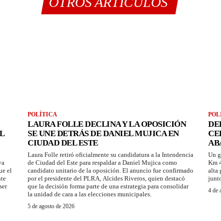
OTROS ARTÍCULOS
POLÍTICA
POL
LAURA FOLLE DECLINA Y LA OPOSICIÓN
DE
L
SE UNE DETRÁS DE DANIEL MUJICA EN
CE
CIUDAD DEL ESTE
AB
Laura Folle retiró oficialmente su candidatura a la Intendencia
Un g
ya
de Ciudad del Este para respaldar a Daniel Mujica como
Km 4
ue el
candidato unitario de la oposición. El anuncio fue confirmado
alta
nte
por el presidente del PLRA, Alcides Riveros, quien destacó
junt
ser
que la decisión forma parte de una estrategia para consolidar
4 de 
la unidad de cara a las elecciones municipales.
5 de agosto de 2026