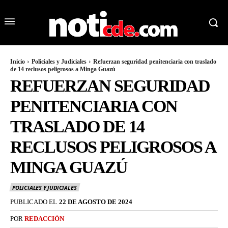
Inicio
Policiales y Judiciales
Refuerzan seguridad penitenciaria con traslado
de 14 reclusos peligrosos a Minga Guazú
REFUERZAN SEGURIDAD
PENITENCIARIA CON
TRASLADO DE 14
RECLUSOS PELIGROSOS A
MINGA GUAZÚ
POLICIALES Y JUDICIALES
PUBLICADO EL
22 DE AGOSTO DE 2024
POR
REDACCIÓN