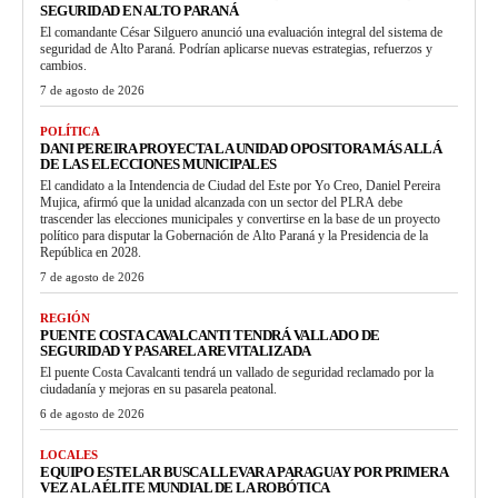
SEGURIDAD EN ALTO PARANÁ
El comandante César Silguero anunció una evaluación integral del sistema de
seguridad de Alto Paraná. Podrían aplicarse nuevas estrategias, refuerzos y
cambios.
7 de agosto de 2026
POLÍTICA
DANI PEREIRA PROYECTA LA UNIDAD OPOSITORA MÁS ALLÁ
DE LAS ELECCIONES MUNICIPALES
El candidato a la Intendencia de Ciudad del Este por Yo Creo, Daniel Pereira
Mujica, afirmó que la unidad alcanzada con un sector del PLRA debe
trascender las elecciones municipales y convertirse en la base de un proyecto
político para disputar la Gobernación de Alto Paraná y la Presidencia de la
República en 2028.
7 de agosto de 2026
REGIÓN
PUENTE COSTA CAVALCANTI TENDRÁ VALLADO DE
SEGURIDAD Y PASARELA REVITALIZADA
El puente Costa Cavalcanti tendrá un vallado de seguridad reclamado por la
ciudadanía y mejoras en su pasarela peatonal.
6 de agosto de 2026
LOCALES
EQUIPO ESTELAR BUSCA LLEVAR A PARAGUAY POR PRIMERA
VEZ A LA ÉLITE MUNDIAL DE LA ROBÓTICA