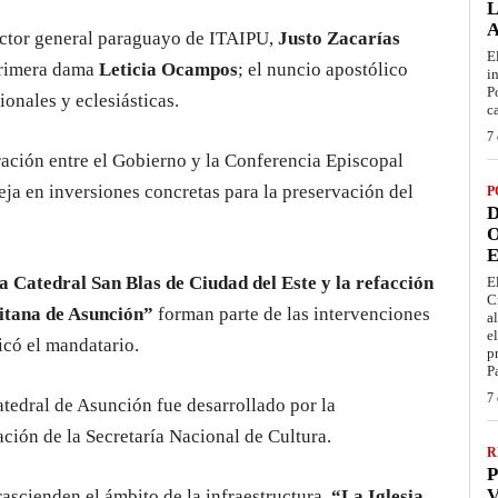
L
rector general paraguayo de ITAIPU,
Justo Zacarías
E
primera dama
Leticia Ocampos
; el nuncio apostólico
i
P
ionales y eclesiásticas.
c
7 
ración entre el Gobierno y la Conferencia Episcopal
eja en inversiones concretas para la preservación del
P
D
O
E
a Catedral San Blas de Ciudad del Este y la refacción
E
C
litana de Asunción”
forman parte de las intervenciones
a
e
icó el mandatario.
p
P
7 
atedral de Asunción fue desarrollado por la
ción de la Secretaría Nacional de Cultura.
R
P
V
rascienden el ámbito de la infraestructura.
“La Iglesia