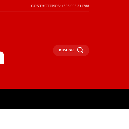
CONTÁCTENOS: +595 993 511788
BUSCAR
ICA
REGIÓN
FRONTERA
S