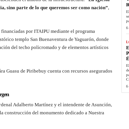
ria, sino parte de lo que queremos ser como nación”
,
E
s
p
6 
s financiadas por ITAIPU mediante el programa
 histórico templo San Buenaventura de Yaguarón, donde
L
ación del techo policromado y de elementos artísticos
E
P
É
E
d
ára Guasu de Piribebuy cuenta con recursos asegurados
p
C
6 
irgen
cardenal Adalberto Martínez y el intendente de Asunción,
ra la construcción del monumento dedicado a Nuestra