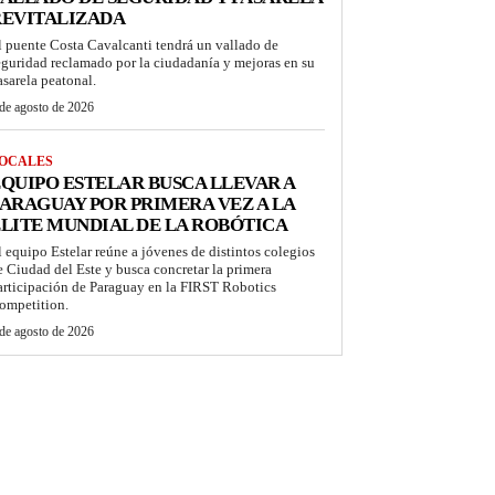
REVITALIZADA
l puente Costa Cavalcanti tendrá un vallado de
eguridad reclamado por la ciudadanía y mejoras en su
asarela peatonal.
de agosto de 2026
OCALES
QUIPO ESTELAR BUSCA LLEVAR A
ARAGUAY POR PRIMERA VEZ A LA
LITE MUNDIAL DE LA ROBÓTICA
l equipo Estelar reúne a jóvenes de distintos colegios
e Ciudad del Este y busca concretar la primera
articipación de Paraguay en la FIRST Robotics
ompetition.
de agosto de 2026