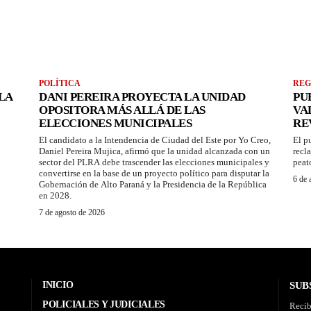
POLÍTICA
REG
LA
DANI PEREIRA PROYECTA LA UNIDAD
PU
OPOSITORA MÁS ALLÁ DE LAS
VA
ELECCIONES MUNICIPALES
RE
El candidato a la Intendencia de Ciudad del Este por Yo Creo,
El p
Daniel Pereira Mujica, afirmó que la unidad alcanzada con un
recl
sector del PLRA debe trascender las elecciones municipales y
peat
convertirse en la base de un proyecto político para disputar la
6 de 
Gobernación de Alto Paraná y la Presidencia de la República
en 2028.
7 de agosto de 2026
INICIO
SUB
POLICIALES Y JUDICIALES
Recib