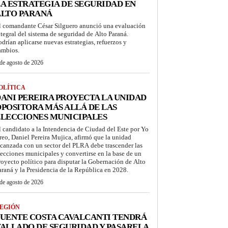
A ESTRATEGIA DE SEGURIDAD EN
ALTO PARANÁ
l comandante César Silguero anunció una evaluación
ntegral del sistema de seguridad de Alto Paraná.
odrían aplicarse nuevas estrategias, refuerzos y
ambios.
de agosto de 2026
OLÍTICA
ANI PEREIRA PROYECTA LA UNIDAD
POSITORA MÁS ALLÁ DE LAS
LECCIONES MUNICIPALES
l candidato a la Intendencia de Ciudad del Este por Yo
reo, Daniel Pereira Mujica, afirmó que la unidad
lcanzada con un sector del PLRA debe trascender las
lecciones municipales y convertirse en la base de un
royecto político para disputar la Gobernación de Alto
araná y la Presidencia de la República en 2028.
de agosto de 2026
EGIÓN
UENTE COSTA CAVALCANTI TENDRÁ
ALLADO DE SEGURIDAD Y PASARELA