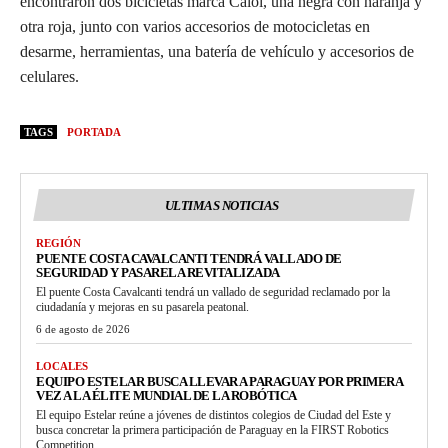
encontraron dos bicicletas marca Caloi, una negra con naranja y
otra roja, junto con varios accesorios de motocicletas en
desarme, herramientas, una batería de vehículo y accesorios de
celulares.
TAGS
PORTADA
ULTIMAS NOTICIAS
REGIÓN
PUENTE COSTA CAVALCANTI TENDRÁ VALLADO DE
SEGURIDAD Y PASARELA REVITALIZADA
El puente Costa Cavalcanti tendrá un vallado de seguridad reclamado por la
ciudadanía y mejoras en su pasarela peatonal.
6 de agosto de 2026
LOCALES
EQUIPO ESTELAR BUSCA LLEVAR A PARAGUAY POR PRIMERA
VEZ A LA ÉLITE MUNDIAL DE LA ROBÓTICA
El equipo Estelar reúne a jóvenes de distintos colegios de Ciudad del Este y
busca concretar la primera participación de Paraguay en la FIRST Robotics
Competition.