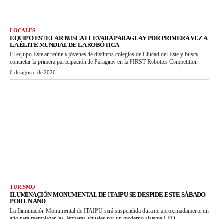
LOCALES
EQUIPO ESTELAR BUSCA LLEVAR A PARAGUAY POR PRIMERA VEZ A
LA ÉLITE MUNDIAL DE LA ROBÓTICA
El equipo Estelar reúne a jóvenes de distintos colegios de Ciudad del Este y busca
concretar la primera participación de Paraguay en la FIRST Robotics Competition.
6 de agosto de 2026
TURISMO
ILUMINACIÓN MONUMENTAL DE ITAIPU SE DESPIDE ESTE SÁBADO
POR UN AÑO
La Iluminación Monumental de ITAIPU será suspendida durante aproximadamente un
año para reemplazar las lámparas actuales por un moderno sistema LED.