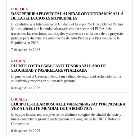
POLÍTICA
DANI PEREIRA PROYECTA LA UNIDAD OPOSITORA MÁS ALLÁ
DE LAS ELECCIONES MUNICIPALES
El candidato a la Intendencia de Ciudad del Este por Yo Creo, Daniel Pereira
Mujica, afirmó que la unidad alcanzada con un sector del PLRA debe
trascender las elecciones municipales y convertirse en la base de un proyecto
político para disputar la Gobernación de Alto Paraná y la Presidencia de la
República en 2028.
7 de agosto de 2026
REGIÓN
PUENTE COSTA CAVALCANTI TENDRÁ VALLADO DE
SEGURIDAD Y PASARELA REVITALIZADA
El puente Costa Cavalcanti tendrá un vallado de seguridad reclamado por la
ciudadanía y mejoras en su pasarela peatonal.
6 de agosto de 2026
LOCALES
EQUIPO ESTELAR BUSCA LLEVAR A PARAGUAY POR PRIMERA
VEZ A LA ÉLITE MUNDIAL DE LA ROBÓTICA
El equipo Estelar reúne a jóvenes de distintos colegios de Ciudad del Este y
busca concretar la primera participación de Paraguay en la FIRST Robotics
Competition.
6 de agosto de 2026