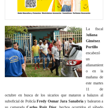
La fiscal
J
uliana
Giménez
Portillo
encabezó
un
allanamient
o en la
mañana de
este martes
11 de
octubre en busca de los sicarios que mataron a balazos al
suboficial de Policía
Fredy Osmar Jara Sanabria
y balearon a
su camarada
Carlos Ruiz Díaz
, hechos ocurridos el sábado