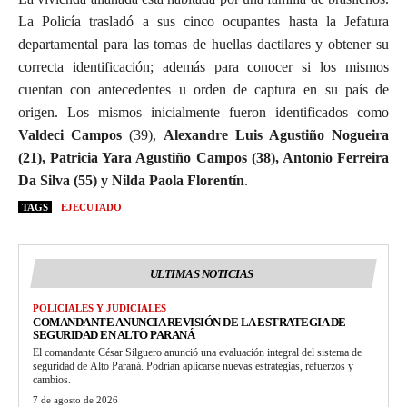
La Policía trasladó a sus cinco ocupantes hasta la Jefatura
departamental para las tomas de huellas dactilares y obtener su
correcta identificación; además para conocer si los mismos
cuentan con antecedentes u orden de captura en su país de
origen. Los mismos inicialmente fueron identificados como
Valdeci Campos
(39),
Alexandre Luis Agustiño Nogueira
(21), Patricia Yara Agustiño Campos (38), Antonio Ferreira
Da Silva (55) y Nilda Paola Florentín
.
TAGS
EJECUTADO
ULTIMAS NOTICIAS
POLICIALES Y JUDICIALES
COMANDANTE ANUNCIA REVISIÓN DE LA ESTRATEGIA DE
SEGURIDAD EN ALTO PARANÁ
El comandante César Silguero anunció una evaluación integral del sistema de
seguridad de Alto Paraná. Podrían aplicarse nuevas estrategias, refuerzos y
cambios.
7 de agosto de 2026