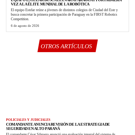
VEZ A LA ÉLITE MUNDIAL DE LA ROBÓTICA
El equipo Estelar reúne a jóvenes de distintos colegios de Ciudad del Este y
busca concretar la primera participación de Paraguay en la FIRST Robotics
Competition.
6 de agosto de 2026
OTROS ARTÍCULOS
POLICIALES Y JUDICIALES
COMANDANTE ANUNCIA REVISIÓN DE LA ESTRATEGIA DE
SEGURIDAD EN ALTO PARANÁ
El comandante César Silguero anunció una evaluación integral del sistema de