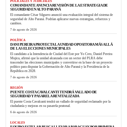
POLICIALES Y JUDICIALES
COMANDANTE ANUNCIA REVISIÓN DE LA ESTRATEGIA DE
SEGURIDAD EN ALTO PARANÁ
El comandante César Silguero anunció una evaluación integral del sistema de
seguridad de Alto Paraná. Podrían aplicarse nuevas estrategias, refuerzos y
cambios.
7 de agosto de 2026
POLÍTICA
DANI PEREIRA PROYECTA LA UNIDAD OPOSITORA MÁS ALLÁ
DE LAS ELECCIONES MUNICIPALES
El candidato a la Intendencia de Ciudad del Este por Yo Creo, Daniel Pereira
Mujica, afirmó que la unidad alcanzada con un sector del PLRA debe
trascender las elecciones municipales y convertirse en la base de un proyecto
político para disputar la Gobernación de Alto Paraná y la Presidencia de la
República en 2028.
7 de agosto de 2026
REGIÓN
PUENTE COSTA CAVALCANTI TENDRÁ VALLADO DE
SEGURIDAD Y PASARELA REVITALIZADA
El puente Costa Cavalcanti tendrá un vallado de seguridad reclamado por la
ciudadanía y mejoras en su pasarela peatonal.
6 de agosto de 2026
LOCALES
EQUIPO ESTELAR BUSCA LLEVAR A PARAGUAY POR PRIMERA