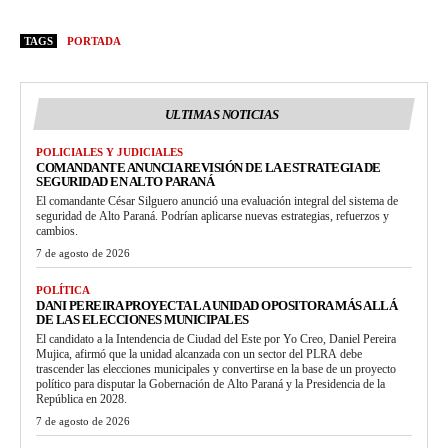
TAGS
PORTADA
ULTIMAS NOTICIAS
POLICIALES Y JUDICIALES
COMANDANTE ANUNCIA REVISIÓN DE LA ESTRATEGIA DE
SEGURIDAD EN ALTO PARANÁ
El comandante César Silguero anunció una evaluación integral del sistema de
seguridad de Alto Paraná. Podrían aplicarse nuevas estrategias, refuerzos y
cambios.
7 de agosto de 2026
POLÍTICA
DANI PEREIRA PROYECTA LA UNIDAD OPOSITORA MÁS ALLÁ
DE LAS ELECCIONES MUNICIPALES
El candidato a la Intendencia de Ciudad del Este por Yo Creo, Daniel Pereira
Mujica, afirmó que la unidad alcanzada con un sector del PLRA debe
trascender las elecciones municipales y convertirse en la base de un proyecto
político para disputar la Gobernación de Alto Paraná y la Presidencia de la
República en 2028.
7 de agosto de 2026