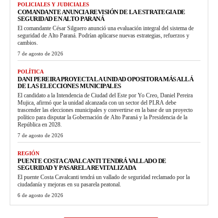
POLICIALES Y JUDICIALES
COMANDANTE ANUNCIA REVISIÓN DE LA ESTRATEGIA DE
SEGURIDAD EN ALTO PARANÁ
El comandante César Silguero anunció una evaluación integral del sistema de
seguridad de Alto Paraná. Podrían aplicarse nuevas estrategias, refuerzos y
cambios.
7 de agosto de 2026
POLÍTICA
DANI PEREIRA PROYECTA LA UNIDAD OPOSITORA MÁS ALLÁ
DE LAS ELECCIONES MUNICIPALES
El candidato a la Intendencia de Ciudad del Este por Yo Creo, Daniel Pereira
Mujica, afirmó que la unidad alcanzada con un sector del PLRA debe
trascender las elecciones municipales y convertirse en la base de un proyecto
político para disputar la Gobernación de Alto Paraná y la Presidencia de la
República en 2028.
7 de agosto de 2026
REGIÓN
PUENTE COSTA CAVALCANTI TENDRÁ VALLADO DE
SEGURIDAD Y PASARELA REVITALIZADA
El puente Costa Cavalcanti tendrá un vallado de seguridad reclamado por la
ciudadanía y mejoras en su pasarela peatonal.
6 de agosto de 2026