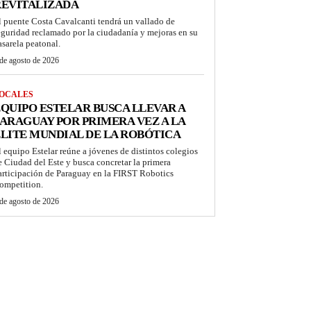
REVITALIZADA
l puente Costa Cavalcanti tendrá un vallado de
eguridad reclamado por la ciudadanía y mejoras en su
asarela peatonal.
de agosto de 2026
OCALES
QUIPO ESTELAR BUSCA LLEVAR A
ARAGUAY POR PRIMERA VEZ A LA
LITE MUNDIAL DE LA ROBÓTICA
l equipo Estelar reúne a jóvenes de distintos colegios
e Ciudad del Este y busca concretar la primera
articipación de Paraguay en la FIRST Robotics
ompetition.
de agosto de 2026