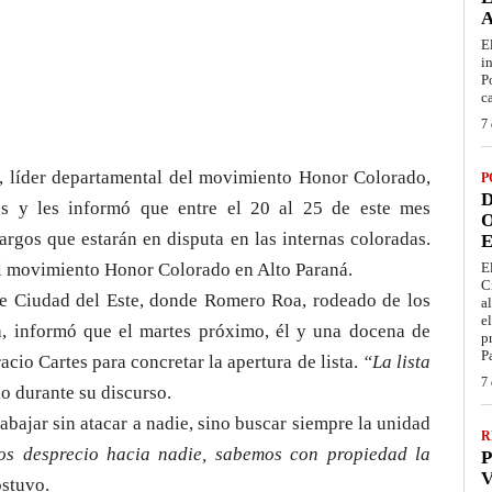
E
i
P
c
7 
, líder departamental del movimiento Honor Colorado,
P
D
es y les informó que entre el 20 al 25 de este mes
O
argos que estarán en disputa en las internas coloradas.
E
del movimiento Honor Colorado en Alto Paraná.
E
C
o de Ciudad del Este, donde Romero Roa, rodeado de los
a
e
ra, informó que el martes próximo, él y una docena de
p
P
acio Cartes para concretar la apertura de lista.
“La lista
7 
io durante su discurso.
abajar sin atacar a nadie, sino buscar siempre la unidad
R
s desprecio hacia nadie, sabemos con propiedad la
P
V
ostuvo.