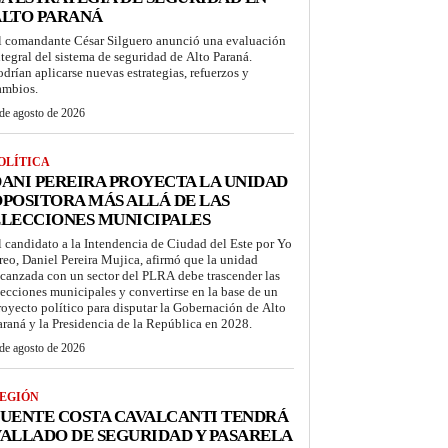
ALTO PARANÁ
l comandante César Silguero anunció una evaluación
ntegral del sistema de seguridad de Alto Paraná.
odrían aplicarse nuevas estrategias, refuerzos y
ambios.
de agosto de 2026
OLÍTICA
ANI PEREIRA PROYECTA LA UNIDAD
POSITORA MÁS ALLÁ DE LAS
LECCIONES MUNICIPALES
l candidato a la Intendencia de Ciudad del Este por Yo
reo, Daniel Pereira Mujica, afirmó que la unidad
lcanzada con un sector del PLRA debe trascender las
lecciones municipales y convertirse en la base de un
royecto político para disputar la Gobernación de Alto
araná y la Presidencia de la República en 2028.
de agosto de 2026
EGIÓN
UENTE COSTA CAVALCANTI TENDRÁ
ALLADO DE SEGURIDAD Y PASARELA