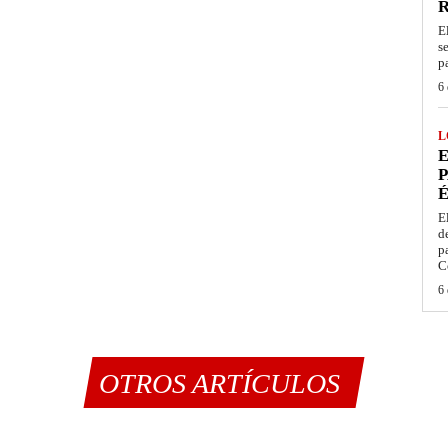
E
s
p
6 
L
E
P
É
E
d
p
C
6 
OTROS ARTÍCULOS