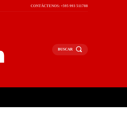
CONTÁCTENOS: +595 993 511788
BUSCAR
ICA
REGIÓN
FRONTERA
S