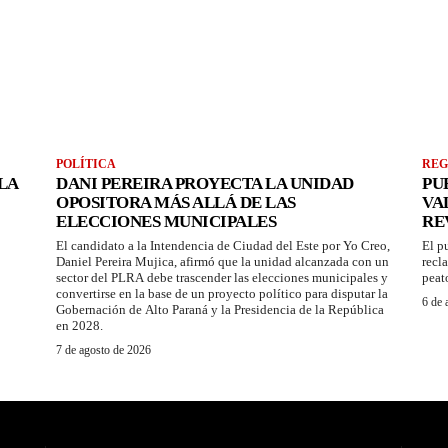
POLÍTICA
REG
LA
DANI PEREIRA PROYECTA LA UNIDAD
PU
OPOSITORA MÁS ALLÁ DE LAS
VA
ELECCIONES MUNICIPALES
RE
El candidato a la Intendencia de Ciudad del Este por Yo Creo,
El p
Daniel Pereira Mujica, afirmó que la unidad alcanzada con un
recl
sector del PLRA debe trascender las elecciones municipales y
peat
convertirse en la base de un proyecto político para disputar la
6 de 
Gobernación de Alto Paraná y la Presidencia de la República
en 2028.
7 de agosto de 2026