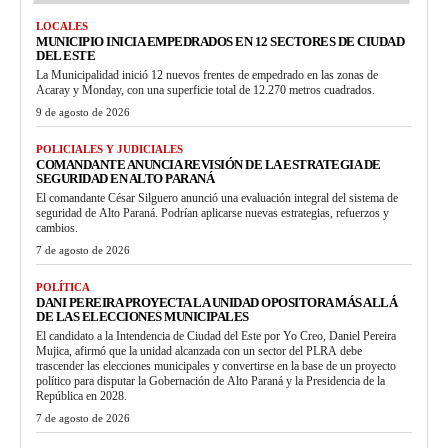
LOCALES
MUNICIPIO INICIA EMPEDRADOS EN 12 SECTORES DE CIUDAD
DEL ESTE
La Municipalidad inició 12 nuevos frentes de empedrado en las zonas de
Acaray y Monday, con una superficie total de 12.270 metros cuadrados.
9 de agosto de 2026
POLICIALES Y JUDICIALES
COMANDANTE ANUNCIA REVISIÓN DE LA ESTRATEGIA DE
SEGURIDAD EN ALTO PARANÁ
El comandante César Silguero anunció una evaluación integral del sistema de
seguridad de Alto Paraná. Podrían aplicarse nuevas estrategias, refuerzos y
cambios.
7 de agosto de 2026
POLÍTICA
DANI PEREIRA PROYECTA LA UNIDAD OPOSITORA MÁS ALLÁ
DE LAS ELECCIONES MUNICIPALES
El candidato a la Intendencia de Ciudad del Este por Yo Creo, Daniel Pereira
Mujica, afirmó que la unidad alcanzada con un sector del PLRA debe
trascender las elecciones municipales y convertirse en la base de un proyecto
político para disputar la Gobernación de Alto Paraná y la Presidencia de la
República en 2028.
7 de agosto de 2026