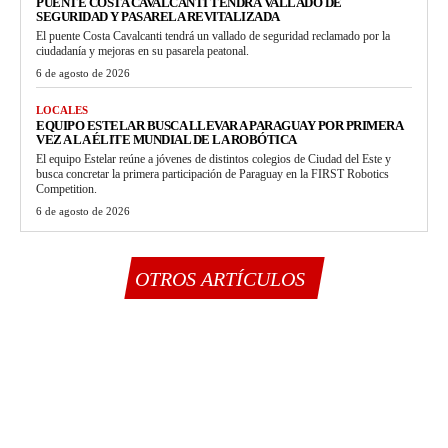
PUENTE COSTA CAVALCANTI TENDRÁ VALLADO DE
SEGURIDAD Y PASARELA REVITALIZADA
El puente Costa Cavalcanti tendrá un vallado de seguridad reclamado por la
ciudadanía y mejoras en su pasarela peatonal.
6 de agosto de 2026
LOCALES
EQUIPO ESTELAR BUSCA LLEVAR A PARAGUAY POR PRIMERA
VEZ A LA ÉLITE MUNDIAL DE LA ROBÓTICA
El equipo Estelar reúne a jóvenes de distintos colegios de Ciudad del Este y
busca concretar la primera participación de Paraguay en la FIRST Robotics
Competition.
6 de agosto de 2026
OTROS ARTÍCULOS