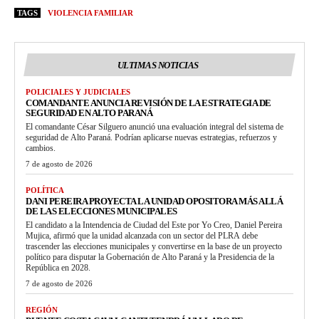
TAGS
VIOLENCIA FAMILIAR
ULTIMAS NOTICIAS
POLICIALES Y JUDICIALES
COMANDANTE ANUNCIA REVISIÓN DE LA ESTRATEGIA DE
SEGURIDAD EN ALTO PARANÁ
El comandante César Silguero anunció una evaluación integral del sistema de
seguridad de Alto Paraná. Podrían aplicarse nuevas estrategias, refuerzos y
cambios.
7 de agosto de 2026
POLÍTICA
DANI PEREIRA PROYECTA LA UNIDAD OPOSITORA MÁS ALLÁ
DE LAS ELECCIONES MUNICIPALES
El candidato a la Intendencia de Ciudad del Este por Yo Creo, Daniel Pereira
Mujica, afirmó que la unidad alcanzada con un sector del PLRA debe
trascender las elecciones municipales y convertirse en la base de un proyecto
político para disputar la Gobernación de Alto Paraná y la Presidencia de la
República en 2028.
7 de agosto de 2026
REGIÓN