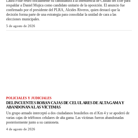
Laura Folle retiró oficialmente su candidatura a la Intendencia de Ciudad del Este para
respaldar a Daniel Mujica como candidato unitario de la oposición. El anuncio fue
confirmado por el presidente del PLRA, Alcides Riveros, quien destacó que la
decisión forma parte de una estrategia para consolidar la unidad de cara a las
elecciones municipales.
5 de agosto de 2026
POLICIALES Y JUDICIALES
DELINCUENTES ROBAN CAJAS DE CELULARES DE ALTA GAMA Y
ABANDONAN A LAS VÍCTIMAS
Un grupo armado interceptó a dos ciudadanos brasileños en el Km 4 y se apoderó de
varias cajas de teléfonos celulares de alta gama. Las víctimas fueron abandonadas
posteriormente junto a su camioneta.
4 de agosto de 2026