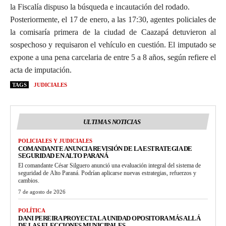
la Fiscalía dispuso la búsqueda e incautación del rodado.
Posteriormente, el 17 de enero, a las 17:30, agentes policiales de
la comisaría primera de la ciudad de Caazapá detuvieron al
sospechoso y requisaron el vehículo en cuestión. El imputado se
expone a una pena carcelaria de entre 5 a 8 años, según refiere el
acta de imputación.
TAGS
JUDICIALES
ULTIMAS NOTICIAS
POLICIALES Y JUDICIALES
COMANDANTE ANUNCIA REVISIÓN DE LA ESTRATEGIA DE
SEGURIDAD EN ALTO PARANÁ
El comandante César Silguero anunció una evaluación integral del sistema de
seguridad de Alto Paraná. Podrían aplicarse nuevas estrategias, refuerzos y
cambios.
7 de agosto de 2026
POLÍTICA
DANI PEREIRA PROYECTA LA UNIDAD OPOSITORA MÁS ALLÁ
DE LAS ELECCIONES MUNICIPALES