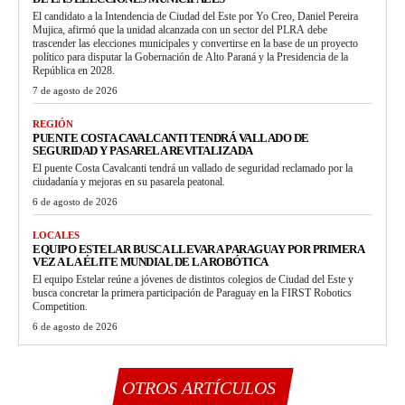
El candidato a la Intendencia de Ciudad del Este por Yo Creo, Daniel Pereira
Mujica, afirmó que la unidad alcanzada con un sector del PLRA debe
trascender las elecciones municipales y convertirse en la base de un proyecto
político para disputar la Gobernación de Alto Paraná y la Presidencia de la
República en 2028.
7 de agosto de 2026
REGIÓN
PUENTE COSTA CAVALCANTI TENDRÁ VALLADO DE
SEGURIDAD Y PASARELA REVITALIZADA
El puente Costa Cavalcanti tendrá un vallado de seguridad reclamado por la
ciudadanía y mejoras en su pasarela peatonal.
6 de agosto de 2026
LOCALES
EQUIPO ESTELAR BUSCA LLEVAR A PARAGUAY POR PRIMERA
VEZ A LA ÉLITE MUNDIAL DE LA ROBÓTICA
El equipo Estelar reúne a jóvenes de distintos colegios de Ciudad del Este y
busca concretar la primera participación de Paraguay en la FIRST Robotics
Competition.
6 de agosto de 2026
OTROS ARTÍCULOS