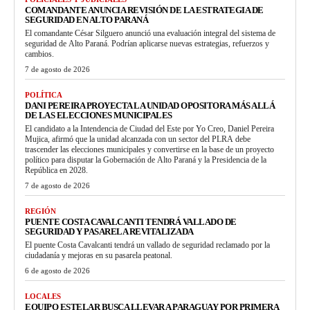
COMANDANTE ANUNCIA REVISIÓN DE LA ESTRATEGIA DE
SEGURIDAD EN ALTO PARANÁ
El comandante César Silguero anunció una evaluación integral del sistema de
seguridad de Alto Paraná. Podrían aplicarse nuevas estrategias, refuerzos y
cambios.
7 de agosto de 2026
POLÍTICA
DANI PEREIRA PROYECTA LA UNIDAD OPOSITORA MÁS ALLÁ
DE LAS ELECCIONES MUNICIPALES
El candidato a la Intendencia de Ciudad del Este por Yo Creo, Daniel Pereira
Mujica, afirmó que la unidad alcanzada con un sector del PLRA debe
trascender las elecciones municipales y convertirse en la base de un proyecto
político para disputar la Gobernación de Alto Paraná y la Presidencia de la
República en 2028.
7 de agosto de 2026
REGIÓN
PUENTE COSTA CAVALCANTI TENDRÁ VALLADO DE
SEGURIDAD Y PASARELA REVITALIZADA
El puente Costa Cavalcanti tendrá un vallado de seguridad reclamado por la
ciudadanía y mejoras en su pasarela peatonal.
6 de agosto de 2026
LOCALES
EQUIPO ESTELAR BUSCA LLEVAR A PARAGUAY POR PRIMERA