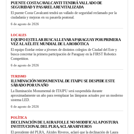
PUENTE COSTA CAVALCANTI TENDRÁ VALLADO DE
SEGURIDAD Y PASARELA REVITALIZADA
El puente Costa Cavalcanti tendrá un vallado de seguridad reclamado por la
ciudadanía y mejoras en su pasarela peatonal.
6 de agosto de 2026
LOCALES
EQUIPO ESTELAR BUSCA LLEVAR A PARAGUAY POR PRIMERA
VEZ A LA ÉLITE MUNDIAL DE LA ROBÓTICA
El equipo Estelar reúne a jóvenes de distintos colegios de Ciudad del Este y
busca concretar la primera participación de Paraguay en la FIRST Robotics
Competition.
6 de agosto de 2026
TURISMO
ILUMINACIÓN MONUMENTAL DE ITAIPU SE DESPIDE ESTE
SÁBADO POR UN AÑO
La Iluminación Monumental de ITAIPU será suspendida durante
aproximadamente un año para reemplazar las lámparas actuales por un moderno
sistema LED.
6 de agosto de 2026
POLÍTICA
DECLINACIÓN DE LAURA FOLLE NO MODIFICA LA POSTURA
INSTITUCIONAL DEL PLRA, ACLARA RIVEROS
El presidente del PLRA, Alcides Riveros, aclaró que la declinación de Laura