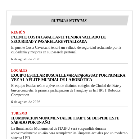
ULTIMAS NOTICIAS
REGIÓN
PUENTE COSTA CAVALCANTI TENDRÁ VALLADO DE
SEGURIDAD Y PASARELA REVITALIZADA
El puente Costa Cavalcanti tendrá un vallado de seguridad reclamado por la
ciudadanía y mejoras en su pasarela peatonal.
6 de agosto de 2026
LOCALES
EQUIPO ESTELAR BUSCA LLEVAR A PARAGUAY POR PRIMERA
VEZ A LA ÉLITE MUNDIAL DE LA ROBÓTICA
El equipo Estelar reúne a jóvenes de distintos colegios de Ciudad del Este y
busca concretar la primera participación de Paraguay en la FIRST Robotics
Competition.
6 de agosto de 2026
TURISMO
ILUMINACIÓN MONUMENTAL DE ITAIPU SE DESPIDE ESTE
SÁBADO POR UN AÑO
La Iluminación Monumental de ITAIPU será suspendida durante
aproximadamente un año para reemplazar las lámparas actuales por un moderno
sistema LED.