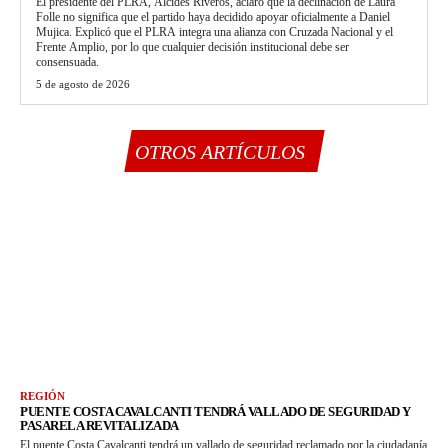
El presidente del PLRA, Alcides Riveros, aclaró que la declinación de Laura
Folle no significa que el partido haya decidido apoyar oficialmente a Daniel
Mujica. Explicó que el PLRA integra una alianza con Cruzada Nacional y el
Frente Amplio, por lo que cualquier decisión institucional debe ser
consensuada.
5 de agosto de 2026
OTROS ARTÍCULOS
REGIÓN
PUENTE COSTA CAVALCANTI TENDRÁ VALLADO DE SEGURIDAD Y
PASARELA REVITALIZADA
El puente Costa Cavalcanti tendrá un vallado de seguridad reclamado por la ciudadanía