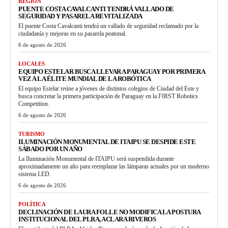
REGIÓN
PUENTE COSTA CAVALCANTI TENDRÁ VALLADO DE
SEGURIDAD Y PASARELA REVITALIZADA
El puente Costa Cavalcanti tendrá un vallado de seguridad reclamado por la
ciudadanía y mejoras en su pasarela peatonal.
6 de agosto de 2026
LOCALES
EQUIPO ESTELAR BUSCA LLEVAR A PARAGUAY POR PRIMERA
VEZ A LA ÉLITE MUNDIAL DE LA ROBÓTICA
El equipo Estelar reúne a jóvenes de distintos colegios de Ciudad del Este y
busca concretar la primera participación de Paraguay en la FIRST Robotics
Competition.
6 de agosto de 2026
TURISMO
ILUMINACIÓN MONUMENTAL DE ITAIPU SE DESPIDE ESTE
SÁBADO POR UN AÑO
La Iluminación Monumental de ITAIPU será suspendida durante
aproximadamente un año para reemplazar las lámparas actuales por un moderno
sistema LED.
6 de agosto de 2026
POLÍTICA
DECLINACIÓN DE LAURA FOLLE NO MODIFICA LA POSTURA
INSTITUCIONAL DEL PLRA, ACLARA RIVEROS