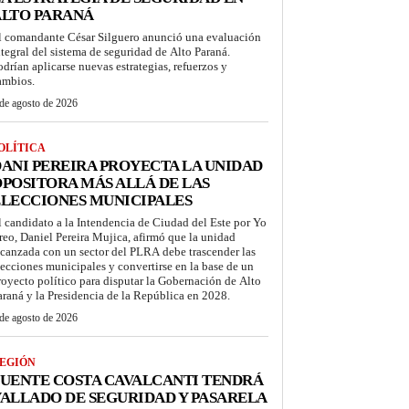
ALTO PARANÁ
l comandante César Silguero anunció una evaluación
ntegral del sistema de seguridad de Alto Paraná.
odrían aplicarse nuevas estrategias, refuerzos y
ambios.
de agosto de 2026
OLÍTICA
ANI PEREIRA PROYECTA LA UNIDAD
POSITORA MÁS ALLÁ DE LAS
LECCIONES MUNICIPALES
l candidato a la Intendencia de Ciudad del Este por Yo
reo, Daniel Pereira Mujica, afirmó que la unidad
lcanzada con un sector del PLRA debe trascender las
lecciones municipales y convertirse en la base de un
royecto político para disputar la Gobernación de Alto
araná y la Presidencia de la República en 2028.
de agosto de 2026
EGIÓN
UENTE COSTA CAVALCANTI TENDRÁ
ALLADO DE SEGURIDAD Y PASARELA