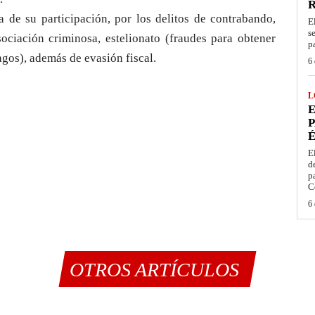
 de su participación, por los delitos de contrabando,
E
s
sociación criminosa, estelionato (fraudes para obtener
p
agos), además de evasión fiscal.
6 
L
E
P
É
E
d
p
C
6 
OTROS ARTÍCULOS