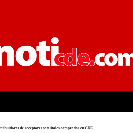
 JUDICIALES
ECONOMÍA
POLÍT
istribuidores de receptores satelitales comprados en CDE