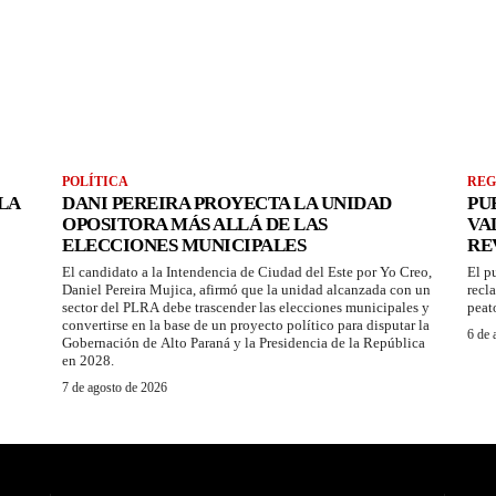
POLÍTICA
REG
LA
DANI PEREIRA PROYECTA LA UNIDAD
PU
OPOSITORA MÁS ALLÁ DE LAS
VA
ELECCIONES MUNICIPALES
RE
El candidato a la Intendencia de Ciudad del Este por Yo Creo,
El p
Daniel Pereira Mujica, afirmó que la unidad alcanzada con un
recl
sector del PLRA debe trascender las elecciones municipales y
peat
convertirse en la base de un proyecto político para disputar la
6 de 
Gobernación de Alto Paraná y la Presidencia de la República
en 2028.
7 de agosto de 2026