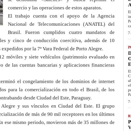
comercio y las operaciones de estos aparatos.
E
El trabajo cuenta con el apoyo de la Agencia
i
P
Nacional de Telecomunicaciones (ANATEL) del
c
Brasil. Fueron cumplidos cuatro mandatos de
7 
rales y cinco de conducción coercitiva, además de 10
P
expedidos por la 7ª Vara Federal de Porto Alegre.
D
12 móviles y siete vehículos (patrimonio evaluado en
O
E
eo de las cuentas bancarias y aplicaciones financieras
E
C
a
terminó el congelamiento de los dominios de internet
e
dos para la comercialización en todo el Brasil, de los
p
P
ontrabando desde Ciudad del Este, Paraguay.
7 
 Alegre y sus vínculos en Ciudad del Este. El grupo
rcialización de más de 90 mil receptores en los últimos
R
P
. En ese mismo periodo, movieron más de 35 millones de
V
s.