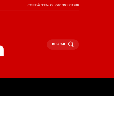
CONTÁCTENOS: +595 993 511788
BUSCAR
ICA
REGIÓN
FRONTERA
S