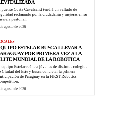
REVITALIZADA
l puente Costa Cavalcanti tendrá un vallado de
eguridad reclamado por la ciudadanía y mejoras en su
asarela peatonal.
de agosto de 2026
OCALES
QUIPO ESTELAR BUSCA LLEVAR A
ARAGUAY POR PRIMERA VEZ A LA
LITE MUNDIAL DE LA ROBÓTICA
l equipo Estelar reúne a jóvenes de distintos colegios
e Ciudad del Este y busca concretar la primera
articipación de Paraguay en la FIRST Robotics
ompetition.
de agosto de 2026