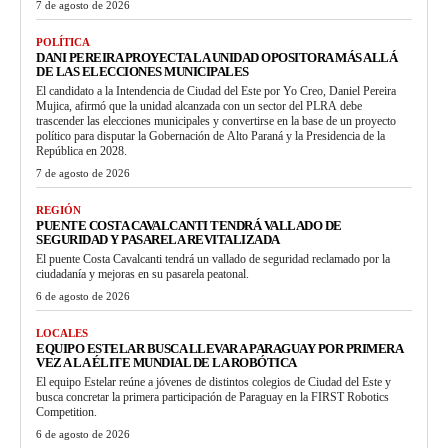
7 de agosto de 2026
POLÍTICA
DANI PEREIRA PROYECTA LA UNIDAD OPOSITORA MÁS ALLÁ
DE LAS ELECCIONES MUNICIPALES
El candidato a la Intendencia de Ciudad del Este por Yo Creo, Daniel Pereira
Mujica, afirmó que la unidad alcanzada con un sector del PLRA debe
trascender las elecciones municipales y convertirse en la base de un proyecto
político para disputar la Gobernación de Alto Paraná y la Presidencia de la
República en 2028.
7 de agosto de 2026
REGIÓN
PUENTE COSTA CAVALCANTI TENDRÁ VALLADO DE
SEGURIDAD Y PASARELA REVITALIZADA
El puente Costa Cavalcanti tendrá un vallado de seguridad reclamado por la
ciudadanía y mejoras en su pasarela peatonal.
6 de agosto de 2026
LOCALES
EQUIPO ESTELAR BUSCA LLEVAR A PARAGUAY POR PRIMERA
VEZ A LA ÉLITE MUNDIAL DE LA ROBÓTICA
El equipo Estelar reúne a jóvenes de distintos colegios de Ciudad del Este y
busca concretar la primera participación de Paraguay en la FIRST Robotics
Competition.
6 de agosto de 2026