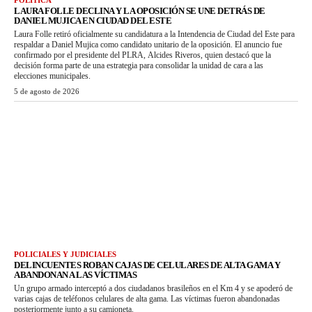
LAURA FOLLE DECLINA Y LA OPOSICIÓN SE UNE DETRÁS DE
DANIEL MUJICA EN CIUDAD DEL ESTE
Laura Folle retiró oficialmente su candidatura a la Intendencia de Ciudad del Este para
respaldar a Daniel Mujica como candidato unitario de la oposición. El anuncio fue
confirmado por el presidente del PLRA, Alcides Riveros, quien destacó que la
decisión forma parte de una estrategia para consolidar la unidad de cara a las
elecciones municipales.
5 de agosto de 2026
POLICIALES Y JUDICIALES
DELINCUENTES ROBAN CAJAS DE CELULARES DE ALTA GAMA Y
ABANDONAN A LAS VÍCTIMAS
Un grupo armado interceptó a dos ciudadanos brasileños en el Km 4 y se apoderó de
varias cajas de teléfonos celulares de alta gama. Las víctimas fueron abandonadas
posteriormente junto a su camioneta.