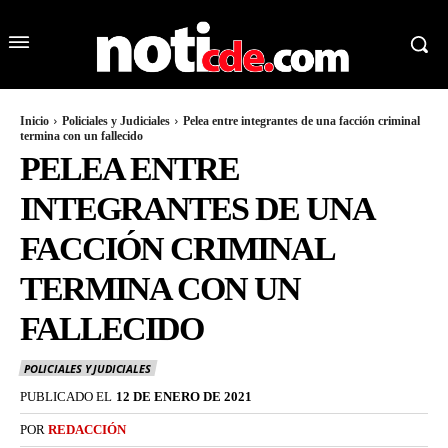
Inicio
Policiales y Judiciales
Pelea entre integrantes de una facción criminal
termina con un fallecido
PELEA ENTRE
INTEGRANTES DE UNA
FACCIÓN CRIMINAL
TERMINA CON UN
FALLECIDO
POLICIALES Y JUDICIALES
PUBLICADO EL
12 DE ENERO DE 2021
POR
REDACCIÓN