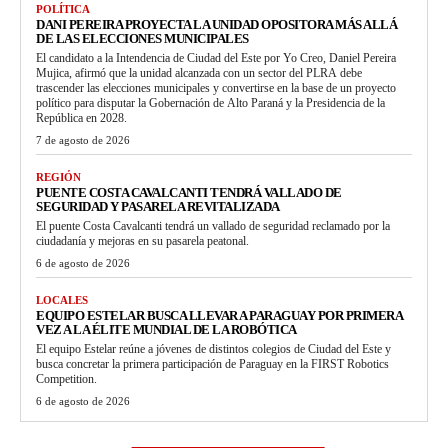
POLÍTICA
DANI PEREIRA PROYECTA LA UNIDAD OPOSITORA MÁS ALLÁ
DE LAS ELECCIONES MUNICIPALES
El candidato a la Intendencia de Ciudad del Este por Yo Creo, Daniel Pereira
Mujica, afirmó que la unidad alcanzada con un sector del PLRA debe
trascender las elecciones municipales y convertirse en la base de un proyecto
político para disputar la Gobernación de Alto Paraná y la Presidencia de la
República en 2028.
7 de agosto de 2026
REGIÓN
PUENTE COSTA CAVALCANTI TENDRÁ VALLADO DE
SEGURIDAD Y PASARELA REVITALIZADA
El puente Costa Cavalcanti tendrá un vallado de seguridad reclamado por la
ciudadanía y mejoras en su pasarela peatonal.
6 de agosto de 2026
LOCALES
EQUIPO ESTELAR BUSCA LLEVAR A PARAGUAY POR PRIMERA
VEZ A LA ÉLITE MUNDIAL DE LA ROBÓTICA
El equipo Estelar reúne a jóvenes de distintos colegios de Ciudad del Este y
busca concretar la primera participación de Paraguay en la FIRST Robotics
Competition.
6 de agosto de 2026