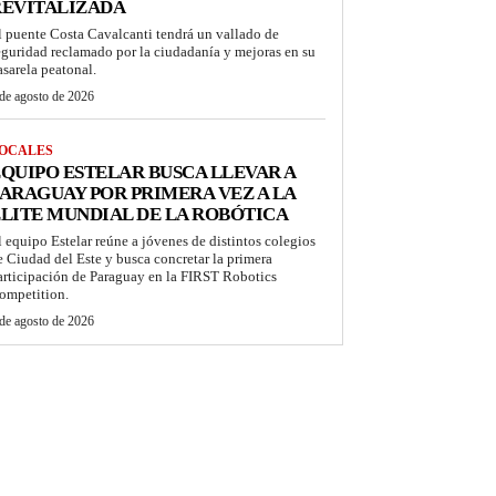
REVITALIZADA
l puente Costa Cavalcanti tendrá un vallado de
eguridad reclamado por la ciudadanía y mejoras en su
asarela peatonal.
de agosto de 2026
OCALES
QUIPO ESTELAR BUSCA LLEVAR A
ARAGUAY POR PRIMERA VEZ A LA
LITE MUNDIAL DE LA ROBÓTICA
l equipo Estelar reúne a jóvenes de distintos colegios
e Ciudad del Este y busca concretar la primera
articipación de Paraguay en la FIRST Robotics
ompetition.
de agosto de 2026