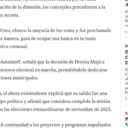
ación de la dimisión, los concejales procedieron a la
E
n secreta.
i
P
c
Creo, obtuvo la mayoría de los votos y fue proclamado
7 
ta manera, pasa de ocupar una banca en la Junta
utivo comunal.
P
D
O
 Anisimoff, señaló que la decisión de Pereira Mujica
E
 proceso electoral en marcha, permitiéndole dedicarse
E
C
ciones municipales.
a
e
p
P
, el ahora exintendente explicó que su salida fue una
7 
po político y afirmó que considera cumplida la misión
as las elecciones extraordinarias de noviembre de 2025.
R
P
V
rá continuidad a los proyectos y programas impulsados