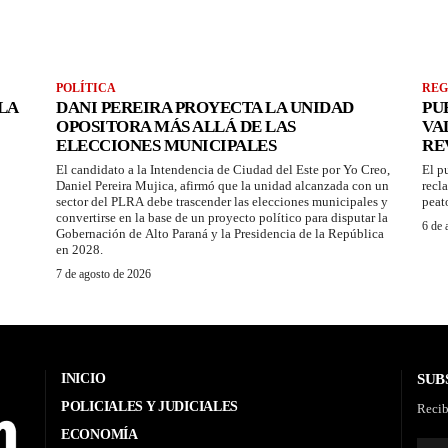
POLÍTICA
REG
LA
DANI PEREIRA PROYECTA LA UNIDAD
PU
OPOSITORA MÁS ALLÁ DE LAS
VA
ELECCIONES MUNICIPALES
RE
El candidato a la Intendencia de Ciudad del Este por Yo Creo,
El p
Daniel Pereira Mujica, afirmó que la unidad alcanzada con un
recl
sector del PLRA debe trascender las elecciones municipales y
peat
convertirse en la base de un proyecto político para disputar la
6 de 
Gobernación de Alto Paraná y la Presidencia de la República
en 2028.
7 de agosto de 2026
INICIO
SUB
POLICIALES Y JUDICIALES
Recib
ECONOMÍA