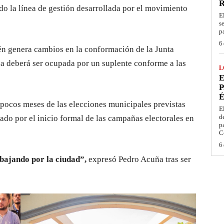
do la línea de gestión desarrollada por el movimiento
E
s
p
6 
én genera cambios en la conformación de la Junta
a deberá ser ocupada por un suplente conforme a las
L
E
P
É
 pocos meses de las elecciones municipales previstas
E
d
cado por el inicio formal de las campañas electorales en
p
C
6 
bajando por la ciudad”,
expresó Pedro Acuña tras ser