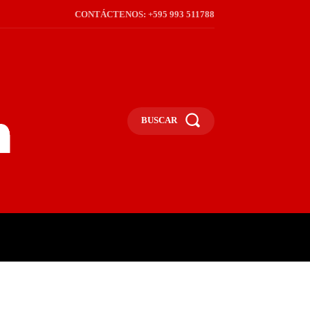
CONTÁCTENOS: +595 993 511788
BUSCAR
ICA
REGIÓN
FRONTERA
S