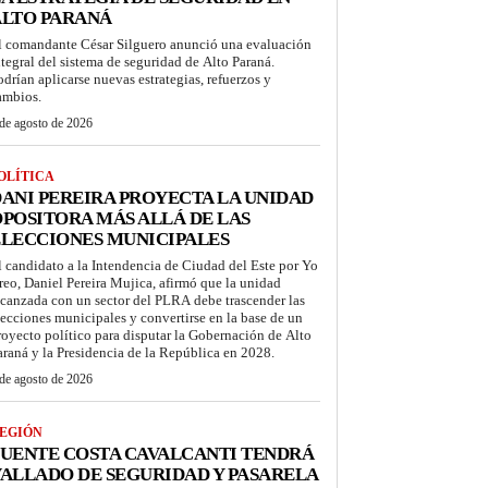
ALTO PARANÁ
l comandante César Silguero anunció una evaluación
ntegral del sistema de seguridad de Alto Paraná.
odrían aplicarse nuevas estrategias, refuerzos y
ambios.
de agosto de 2026
OLÍTICA
ANI PEREIRA PROYECTA LA UNIDAD
POSITORA MÁS ALLÁ DE LAS
LECCIONES MUNICIPALES
l candidato a la Intendencia de Ciudad del Este por Yo
reo, Daniel Pereira Mujica, afirmó que la unidad
lcanzada con un sector del PLRA debe trascender las
lecciones municipales y convertirse en la base de un
royecto político para disputar la Gobernación de Alto
araná y la Presidencia de la República en 2028.
de agosto de 2026
EGIÓN
UENTE COSTA CAVALCANTI TENDRÁ
ALLADO DE SEGURIDAD Y PASARELA