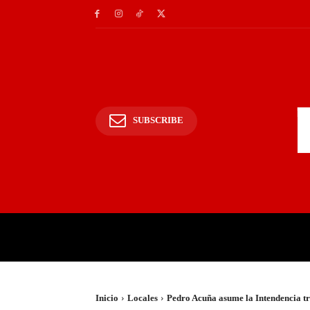
SUBSCRIBE
INICIO
POLICIALES Y
Inicio
Locales
Pedro Acuña asume la Intendencia tr