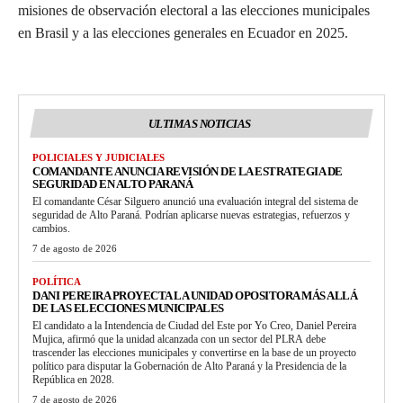
misiones de observación electoral a las elecciones municipales
en Brasil y a las elecciones generales en Ecuador en 2025.
ULTIMAS NOTICIAS
POLICIALES Y JUDICIALES
COMANDANTE ANUNCIA REVISIÓN DE LA ESTRATEGIA DE
SEGURIDAD EN ALTO PARANÁ
El comandante César Silguero anunció una evaluación integral del sistema de
seguridad de Alto Paraná. Podrían aplicarse nuevas estrategias, refuerzos y
cambios.
7 de agosto de 2026
POLÍTICA
DANI PEREIRA PROYECTA LA UNIDAD OPOSITORA MÁS ALLÁ
DE LAS ELECCIONES MUNICIPALES
El candidato a la Intendencia de Ciudad del Este por Yo Creo, Daniel Pereira
Mujica, afirmó que la unidad alcanzada con un sector del PLRA debe
trascender las elecciones municipales y convertirse en la base de un proyecto
político para disputar la Gobernación de Alto Paraná y la Presidencia de la
República en 2028.
7 de agosto de 2026