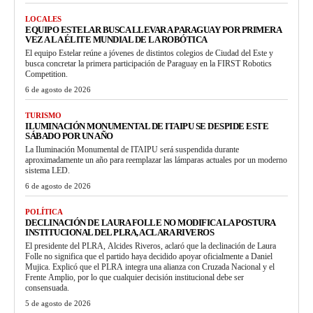
LOCALES
EQUIPO ESTELAR BUSCA LLEVAR A PARAGUAY POR PRIMERA
VEZ A LA ÉLITE MUNDIAL DE LA ROBÓTICA
El equipo Estelar reúne a jóvenes de distintos colegios de Ciudad del Este y
busca concretar la primera participación de Paraguay en la FIRST Robotics
Competition.
6 de agosto de 2026
TURISMO
ILUMINACIÓN MONUMENTAL DE ITAIPU SE DESPIDE ESTE
SÁBADO POR UN AÑO
La Iluminación Monumental de ITAIPU será suspendida durante
aproximadamente un año para reemplazar las lámparas actuales por un moderno
sistema LED.
6 de agosto de 2026
POLÍTICA
DECLINACIÓN DE LAURA FOLLE NO MODIFICA LA POSTURA
INSTITUCIONAL DEL PLRA, ACLARA RIVEROS
El presidente del PLRA, Alcides Riveros, aclaró que la declinación de Laura
Folle no significa que el partido haya decidido apoyar oficialmente a Daniel
Mujica. Explicó que el PLRA integra una alianza con Cruzada Nacional y el
Frente Amplio, por lo que cualquier decisión institucional debe ser
consensuada.
5 de agosto de 2026