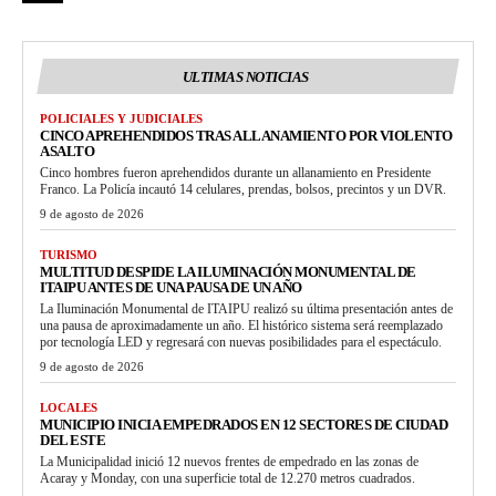
ULTIMAS NOTICIAS
POLICIALES Y JUDICIALES
CINCO APREHENDIDOS TRAS ALLANAMIENTO POR VIOLENTO
ASALTO
Cinco hombres fueron aprehendidos durante un allanamiento en Presidente
Franco. La Policía incautó 14 celulares, prendas, bolsos, precintos y un DVR.
9 de agosto de 2026
TURISMO
MULTITUD DESPIDE LA ILUMINACIÓN MONUMENTAL DE
ITAIPU ANTES DE UNA PAUSA DE UN AÑO
La Iluminación Monumental de ITAIPU realizó su última presentación antes de
una pausa de aproximadamente un año. El histórico sistema será reemplazado
por tecnología LED y regresará con nuevas posibilidades para el espectáculo.
9 de agosto de 2026
LOCALES
MUNICIPIO INICIA EMPEDRADOS EN 12 SECTORES DE CIUDAD
DEL ESTE
La Municipalidad inició 12 nuevos frentes de empedrado en las zonas de
Acaray y Monday, con una superficie total de 12.270 metros cuadrados.