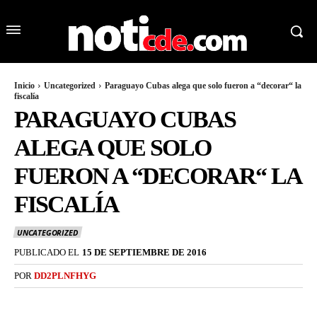
Inicio
Uncategorized
Paraguayo Cubas alega que solo fueron a “decorar“ la
fiscalía
PARAGUAYO CUBAS
ALEGA QUE SOLO
FUERON A “DECORAR“ LA
FISCALÍA
UNCATEGORIZED
PUBLICADO EL
15 DE SEPTIEMBRE DE 2016
POR
DD2PLNFHYG