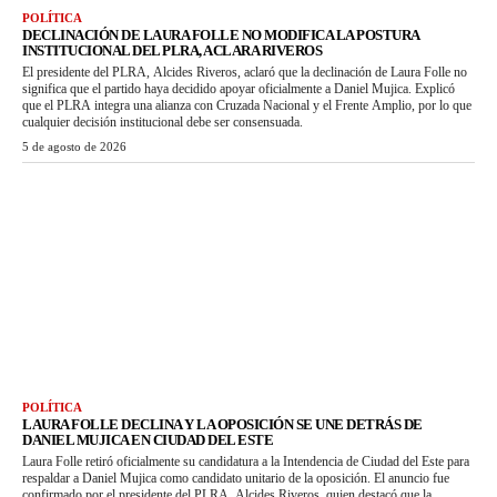
POLÍTICA
DECLINACIÓN DE LAURA FOLLE NO MODIFICA LA POSTURA
INSTITUCIONAL DEL PLRA, ACLARA RIVEROS
El presidente del PLRA, Alcides Riveros, aclaró que la declinación de Laura Folle no
significa que el partido haya decidido apoyar oficialmente a Daniel Mujica. Explicó
que el PLRA integra una alianza con Cruzada Nacional y el Frente Amplio, por lo que
cualquier decisión institucional debe ser consensuada.
5 de agosto de 2026
POLÍTICA
LAURA FOLLE DECLINA Y LA OPOSICIÓN SE UNE DETRÁS DE
DANIEL MUJICA EN CIUDAD DEL ESTE
Laura Folle retiró oficialmente su candidatura a la Intendencia de Ciudad del Este para
respaldar a Daniel Mujica como candidato unitario de la oposición. El anuncio fue
confirmado por el presidente del PLRA, Alcides Riveros, quien destacó que la