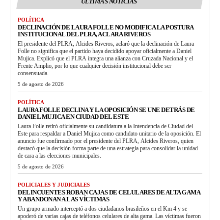
ULTIMAS NOTICIAS
POLÍTICA
DECLINACIÓN DE LAURA FOLLE NO MODIFICA LA POSTURA
INSTITUCIONAL DEL PLRA, ACLARA RIVEROS
El presidente del PLRA, Alcides Riveros, aclaró que la declinación de Laura
Folle no significa que el partido haya decidido apoyar oficialmente a Daniel
Mujica. Explicó que el PLRA integra una alianza con Cruzada Nacional y el
Frente Amplio, por lo que cualquier decisión institucional debe ser
consensuada.
5 de agosto de 2026
POLÍTICA
LAURA FOLLE DECLINA Y LA OPOSICIÓN SE UNE DETRÁS DE
DANIEL MUJICA EN CIUDAD DEL ESTE
Laura Folle retiró oficialmente su candidatura a la Intendencia de Ciudad del
Este para respaldar a Daniel Mujica como candidato unitario de la oposición. El
anuncio fue confirmado por el presidente del PLRA, Alcides Riveros, quien
destacó que la decisión forma parte de una estrategia para consolidar la unidad
de cara a las elecciones municipales.
5 de agosto de 2026
POLICIALES Y JUDICIALES
DELINCUENTES ROBAN CAJAS DE CELULARES DE ALTA GAMA
Y ABANDONAN A LAS VÍCTIMAS
Un grupo armado interceptó a dos ciudadanos brasileños en el Km 4 y se
apoderó de varias cajas de teléfonos celulares de alta gama. Las víctimas fueron