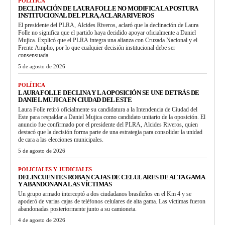
POLÍTICA
DECLINACIÓN DE LAURA FOLLE NO MODIFICA LA POSTURA
INSTITUCIONAL DEL PLRA, ACLARA RIVEROS
El presidente del PLRA, Alcides Riveros, aclaró que la declinación de Laura
Folle no significa que el partido haya decidido apoyar oficialmente a Daniel
Mujica. Explicó que el PLRA integra una alianza con Cruzada Nacional y el
Frente Amplio, por lo que cualquier decisión institucional debe ser
consensuada.
5 de agosto de 2026
POLÍTICA
LAURA FOLLE DECLINA Y LA OPOSICIÓN SE UNE DETRÁS DE
DANIEL MUJICA EN CIUDAD DEL ESTE
Laura Folle retiró oficialmente su candidatura a la Intendencia de Ciudad del
Este para respaldar a Daniel Mujica como candidato unitario de la oposición. El
anuncio fue confirmado por el presidente del PLRA, Alcides Riveros, quien
destacó que la decisión forma parte de una estrategia para consolidar la unidad
de cara a las elecciones municipales.
5 de agosto de 2026
POLICIALES Y JUDICIALES
DELINCUENTES ROBAN CAJAS DE CELULARES DE ALTA GAMA
Y ABANDONAN A LAS VÍCTIMAS
Un grupo armado interceptó a dos ciudadanos brasileños en el Km 4 y se
apoderó de varias cajas de teléfonos celulares de alta gama. Las víctimas fueron
abandonadas posteriormente junto a su camioneta.
4 de agosto de 2026