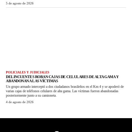
5 de agosto de 2026
POLICIALES Y JUDICIALES
DELINCUENTES ROBAN CAJAS DE CELULARES DE ALTA GAMA Y
ABANDONAN A LAS VÍCTIMAS
Un grupo armado interceptó a dos ciudadanos brasileños en el Km 4 y se apoderó de
varias cajas de teléfonos celulares de alta gama. Las víctimas fueron abandonadas
posteriormente junto a su camioneta.
4 de agosto de 2026